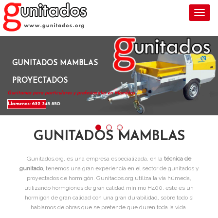
Toggl
GUNITADOS MAMBLAS
PROYECTADOS
Gunitamos para particulares y profesionales en Mamblas .
Llamenos: 632 345 850
GUNITADOS MAMBLAS
Gunitados.org, es una empresa especializada, en la
técnica de
gunitado
, tenemos una gran experiencia en el sector de gunitados y
proyectados de hormigón. Gunitados.org utiliza la vía húmeda,
utilizando hormgiones de gran calidad mínimo H400, este es un
hormigón de gran calidad con una gran durabilidad, sobre todo si
hablamos de obras que se pretende que duren toda la vida.