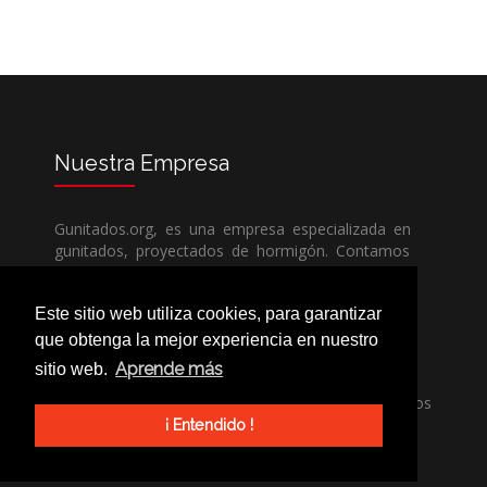
Nuestra
Empresa
Gunitados.org, es una empresa especializada en
gunitados, proyectados de hormigón. Contamos
con todos los medios humanos y técnicos, para
poder dar un servicio de calidad a un precio sin
Este sitio web utiliza cookies, para garantizar
competencia.
que obtenga la mejor experiencia en nuestro
Aprende más
sitio web.
Si necesita una empresa de gunitados, no dude
en llamarnos, nuestros técnicos estran encantados
de poder ayudarle, ya sea usted particular o
¡ Entendido !
profesional.