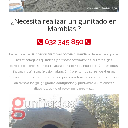
¿Necesita realizar un gunitado en
Mamblas ?
632 345 850
La técnica de
Gunitados Mamblas por vía húmeda
, a demostrado poder
resistir ataques químicos y atmosféricos (abonos, sulfatos, gas
carbónico, cloros, salinidad, sales de hielo / deshielo, etc…) agresiones
físicas y químicas (erosión, abrasión…) o entornos agresivos (tierras
ácidas, humedad permanente, en piscinas climatizadas a temperaturas
en torno a los 30-32 grados centigrados y productos químicos tan
dispares, como el peroxido, cloros y sal.