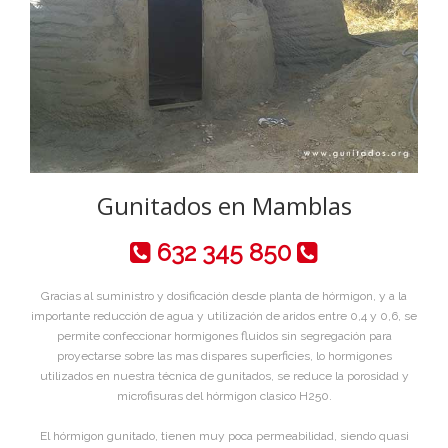
Gunitados en Mamblas
632 345 850
Gracias al suministro y dosificación desde planta de hórmigon, y a la
importante reducción de agua y utilización de aridos entre 0,4 y 0,6, se
permite confeccionar hormigones fluidos sin segregación para
proyectarse sobre las mas dispares superficies, lo hormigones
utilizados en nuestra técnica de gunitados, se reduce la porosidad y
microfisuras del hórmigon clasico H250.
El hórmigon gunitado, tienen muy poca permeabilidad, siendo quasi