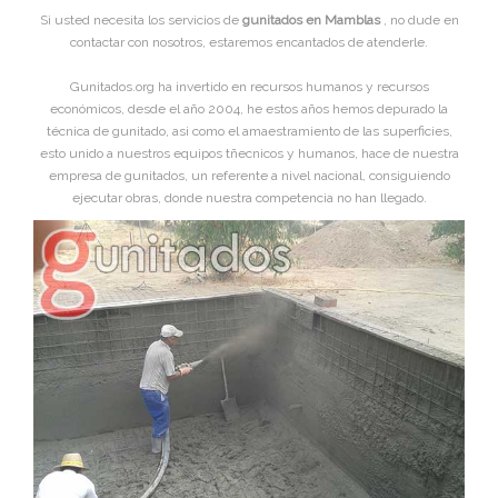
Si usted necesita los servicios de
gunitados en Mamblas
, no dude en
contactar con nosotros, estaremos encantados de atenderle.
Gunitados.org ha invertido en recursos humanos y recursos
económicos, desde el año 2004, he estos años hemos depurado la
técnica de gunitado, asi como el amaestramiento de las superficies,
esto unido a nuestros equipos tñecnicos y humanos, hace de nuestra
empresa de gunitados, un referente a nivel nacional, consiguiendo
ejecutar obras, donde nuestra competencia no han llegado.