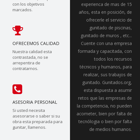
con los objetivos
experienca de mas de 15
marcados.
años, esta en posición, de
ofrecerle el servicio de
gunitado de piscinas,
gunitado de muros , etc...
OFRECEMOS CALIDAD
Cuente con una empresa
formada y capacitada, con
Nuestra calidad esta
contrastada, no se
todos los recursos
arrepentira de
técnicos y humanos, para
contratarnos.
realizar, sus trabajos de
gunitado. Gunitados.org,
esta dispuesta a asumir
retos que las empresas de
ASESORIA PERSONAL
la competencia, no pueden
Si usted necesita
acometer, bien por falta de
asesorarse o saber si su
tecnólogia o bien por falta
obra esta preparada para
gunitar, llamenos.
de medios humanos.