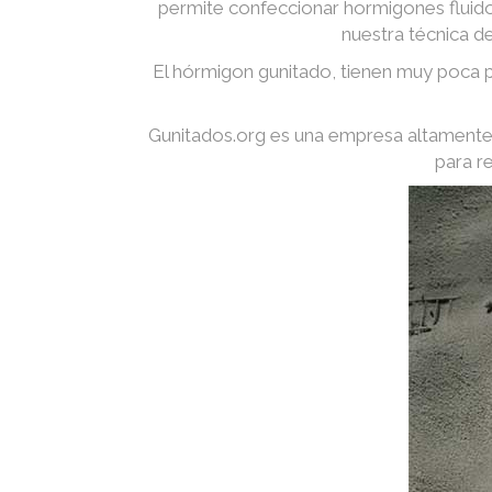
permite confeccionar hormigones fluidos
nuestra técnica d
El hórmigon gunitado, tienen muy poca p
Gunitados.org es una empresa altamente 
para r