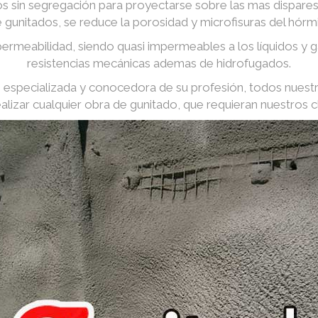
 sin segregación para proyectarse sobre las mas dispares 
e gunitados, se reduce la porosidad y microfisuras del hórm
ermeabilidad, siendo quasi impermeables a los líquidos y
resistencias mecánicas ademas de hidrofugados.
especializada y conocedora de su profesión, todos nuest
ealizar cualquier obra de gunitado, que requieran nuestros cl