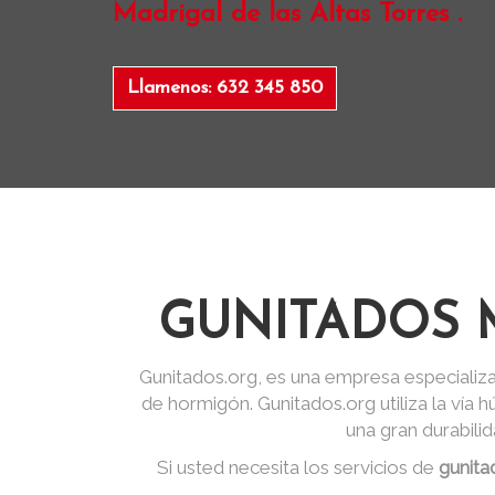
Madrigal de las Altas Torres .
Llamenos: 632 345 850
GUNITADOS 
Gunitados.org, es una empresa especializa
de hormigón. Gunitados.org utiliza la vía
una gran durabili
Si usted necesita los servicios de
gunita