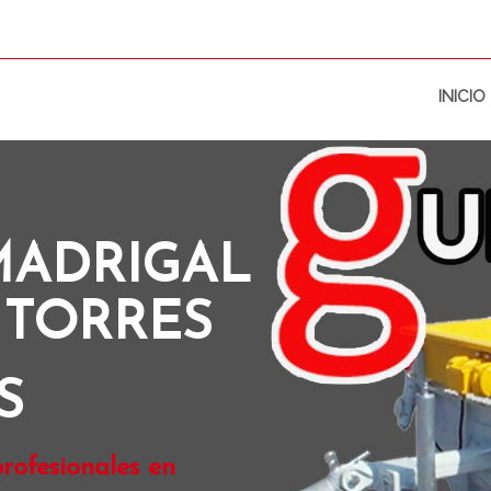
INICIO
MADRIGAL
 TORRES
S
rofesionales en