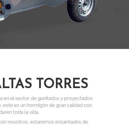
LTAS TORRES
a en el sector de gunitados y proyectados
0, este es un hormigón de gran calidad con
uren toda la vida.
 con nosotros, estaremos encantados de