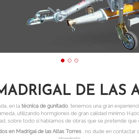
MADRIGAL DE LAS A
da, en la
técnica de gunitado
, tenemos una gran experienci
 húmeda, utilizando hormgiones de gran calidad mínimo H40
dad, sobre todo si hablamos de obras que se pretende que d
dos en Madrigal de las Altas Torres
, no dude en contactar
atenderle.