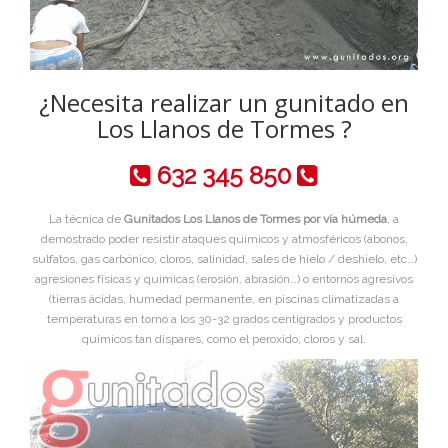
¿Necesita realizar un gunitado en
Los Llanos de Tormes ?
632 345 850
La técnica de
Gunitados Los Llanos de Tormes por vía húmeda
, a
demostrado poder resistir ataques químicos y atmosféricos (abonos,
sulfatos, gas carbónico, cloros, salinidad, sales de hielo / deshielo, etc…)
agresiones físicas y químicas (erosión, abrasión…) o entornos agresivos
(tierras ácidas, humedad permanente, en piscinas climatizadas a
temperaturas en torno a los 30-32 grados centigrados y productos
químicos tan dispares, como el peroxido, cloros y sal.