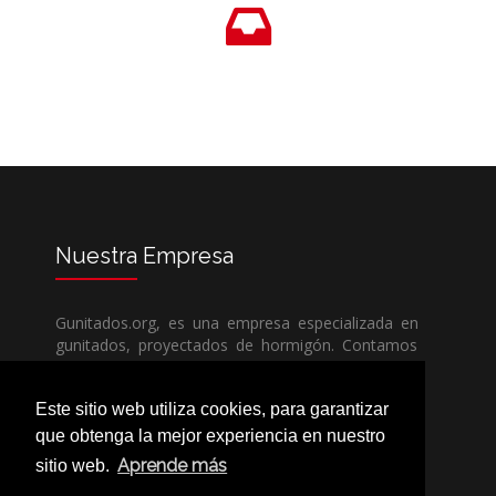
Nuestra
Empresa
Gunitados.org, es una empresa especializada en
gunitados, proyectados de hormigón. Contamos
con todos los medios humanos y técnicos, para
poder dar un servicio de calidad a un precio sin
Este sitio web utiliza cookies, para garantizar
competencia.
que obtenga la mejor experiencia en nuestro
Aprende más
sitio web.
Si necesita una empresa de gunitados, no dude