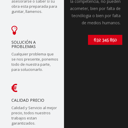
asesorarse o saber si su
la competencia, no pueden
obra esta preparada para
acometer, bien por falta de
gunitar, llamenos.
tecnólogia o bien por falta
de medios humanos.
632 345 850
SOLUCIÓN A
PROBLEMAS
Cualquier problema que
se nos presente, ponemos
todo de nuestra parte,
para solucionarlo.
CALIDAD PRECIO
Calidad y Servicio al mejor
precio, todos nuestros
trabajos estan
garantizados.