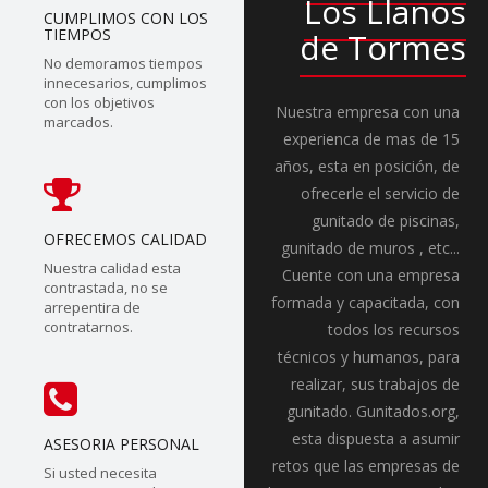
Los Llanos
CUMPLIMOS CON LOS
TIEMPOS
de Tormes
No demoramos tiempos
innecesarios, cumplimos
con los objetivos
Nuestra empresa con una
marcados.
experienca de mas de 15
años, esta en posición, de
ofrecerle el servicio de
gunitado de piscinas,
OFRECEMOS CALIDAD
gunitado de muros , etc...
Nuestra calidad esta
Cuente con una empresa
contrastada, no se
formada y capacitada, con
arrepentira de
contratarnos.
todos los recursos
técnicos y humanos, para
realizar, sus trabajos de
gunitado. Gunitados.org,
esta dispuesta a asumir
ASESORIA PERSONAL
retos que las empresas de
Si usted necesita