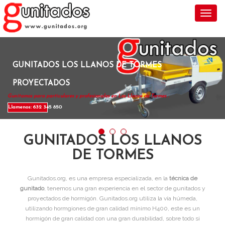
Toggl
GUNITADOS LOS LLANOS DE TORMES
PROYECTADOS
Gunitamos para particulares y profesionales en Los Llanos de Tormes .
Llamenos: 632 345 850
GUNITADOS LOS LLANOS
DE TORMES
Gunitados.org, es una empresa especializada, en la
técnica de
gunitado
, tenemos una gran experiencia en el sector de gunitados y
proyectados de hormigón. Gunitados.org utiliza la vía húmeda,
utilizando hormgiones de gran calidad mínimo H400, este es un
hormigón de gran calidad con una gran durabilidad, sobre todo si