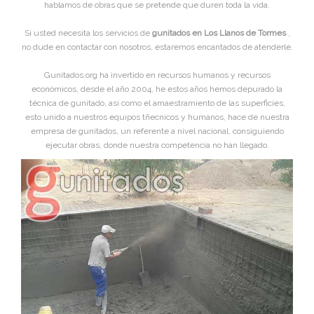
hablamos de obras que se pretende que duren toda la vida.
Si usted necesita los servicios de
gunitados en Los Llanos de Tormes
,
no dude en contactar con nosotros, estaremos encantados de atenderle.
Gunitados.org ha invertido en recursos humanos y recursos
económicos, desde el año 2004, he estos años hemos depurado la
técnica de gunitado, asi como el amaestramiento de las superficies,
esto unido a nuestros equipos tñecnicos y humanos, hace de nuestra
empresa de gunitados, un referente a nivel nacional, consiguiendo
ejecutar obras, donde nuestra competencia no han llegado.