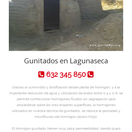
Gunitados en Lagunaseca
632 345 850
Gracias al suministro y dosificación desde planta de hórmigon, y a la
importante reducción de agua y utilización de aridos entre 0,4 y 0,6, se
permite confeccionar hormigones fluidos sin segregación para
proyectarse sobre las mas dispares superficies, lo hormigones
utilizados en nuestra técnica de gunitados, se reduce la porosidad y
microfisuras del hórmigon clasico H250.
El hórmigon gunitado, tienen muy poca permeabilidad, siendo quasi