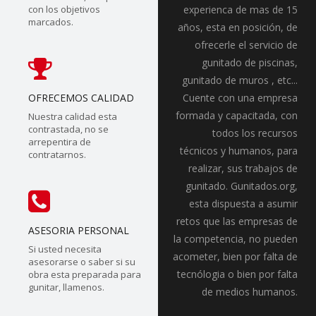
con los objetivos
experienca de mas de 15
marcados.
años, esta en posición, de
ofrecerle el servicio de
gunitado de piscinas,
gunitado de muros , etc...
OFRECEMOS CALIDAD
Cuente con una empresa
formada y capacitada, con
Nuestra calidad esta
contrastada, no se
todos los recursos
arrepentira de
técnicos y humanos, para
contratarnos.
realizar, sus trabajos de
gunitado. Gunitados.org,
esta dispuesta a asumir
retos que las empresas de
ASESORIA PERSONAL
la competencia, no pueden
Si usted necesita
acometer, bien por falta de
asesorarse o saber si su
tecnólogia o bien por falta
obra esta preparada para
gunitar, llamenos.
de medios humanos.