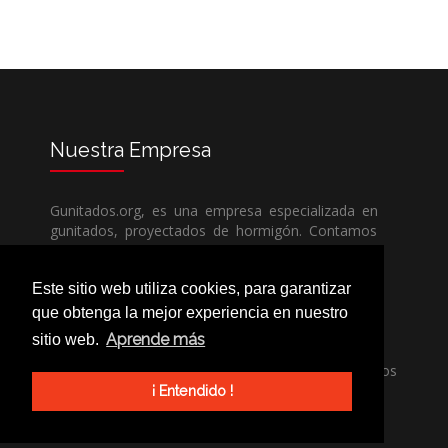
Nuestra
Empresa
Gunitados.org, es una empresa especializada en
gunitados, proyectados de hormigón. Contamos
con todos los medios humanos y técnicos, para
poder dar un servicio de calidad a un precio sin
Este sitio web utiliza cookies, para garantizar
competencia.
que obtenga la mejor experiencia en nuestro
Aprende más
sitio web.
Si necesita una empresa de gunitados, no dude
en llamarnos, nuestros técnicos estran encantados
de poder ayudarle, ya sea usted particular o
¡ Entendido !
profesional.