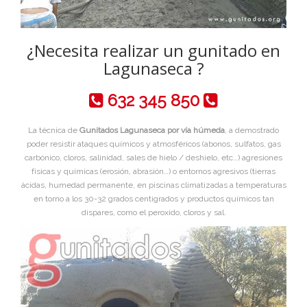
¿Necesita realizar un gunitado en
Lagunaseca ?
632 345 850
La técnica de
Gunitados Lagunaseca por vía húmeda
, a demostrado
poder resistir ataques químicos y atmosféricos (abonos, sulfatos, gas
carbónico, cloros, salinidad, sales de hielo / deshielo, etc…) agresiones
físicas y químicas (erosión, abrasión…) o entornos agresivos (tierras
ácidas, humedad permanente, en piscinas climatizadas a temperaturas
en torno a los 30-32 grados centigrados y productos químicos tan
dispares, como el peroxido, cloros y sal.