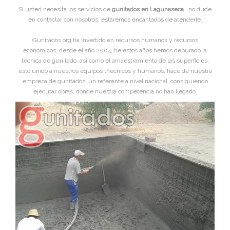
Si usted necesita los servicios de
gunitados en Lagunaseca
, no dude
en contactar con nosotros, estaremos encantados de atenderle.
Gunitados.org ha invertido en recursos humanos y recursos
económicos, desde el año 2004, he estos años hemos depurado la
técnica de gunitado, asi como el amaestramiento de las superficies,
esto unido a nuestros equipos tñecnicos y humanos, hace de nuestra
empresa de gunitados, un referente a nivel nacional, consiguiendo
ejecutar obras, donde nuestra competencia no han llegado.