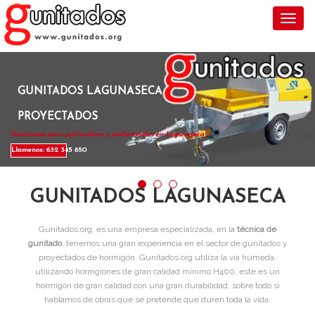
Toggl
GUNITADOS LAGUNASECA
PROYECTADOS
Gunitamos para particulares y profesionales en Lagunaseca .
Llamenos: 632 345 850
GUNITADOS LAGUNASECA
Gunitados.org, es una empresa especializada, en la
técnica de
gunitado
, tenemos una gran experiencia en el sector de gunitados y
proyectados de hormigón. Gunitados.org utiliza la vía húmeda,
utilizando hormgiones de gran calidad mínimo H400, este es un
hormigón de gran calidad con una gran durabilidad, sobre todo si
hablamos de obras que se pretende que duren toda la vida.