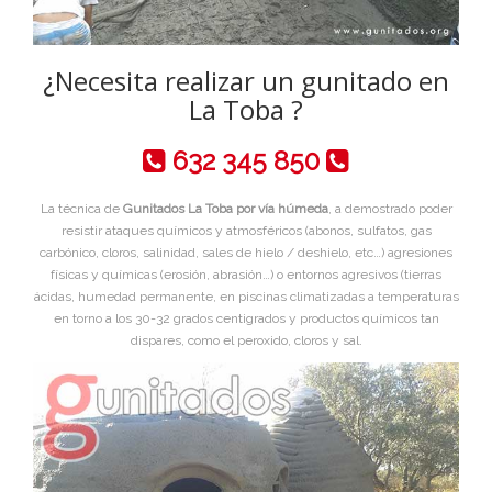
¿Necesita realizar un gunitado en
La Toba ?
632 345 850
La técnica de
Gunitados La Toba por vía húmeda
, a demostrado poder
resistir ataques químicos y atmosféricos (abonos, sulfatos, gas
carbónico, cloros, salinidad, sales de hielo / deshielo, etc…) agresiones
físicas y químicas (erosión, abrasión…) o entornos agresivos (tierras
ácidas, humedad permanente, en piscinas climatizadas a temperaturas
en torno a los 30-32 grados centigrados y productos químicos tan
dispares, como el peroxido, cloros y sal.