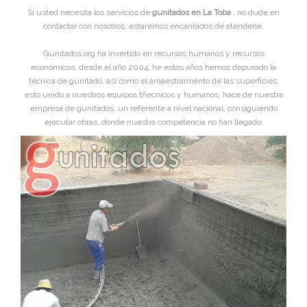
Si usted necesita los servicios de
gunitados en La Toba
, no dude en
contactar con nosotros, estaremos encantados de atenderle.
Gunitados.org ha invertido en recursos humanos y recursos
económicos, desde el año 2004, he estos años hemos depurado la
técnica de gunitado, asi como el amaestramiento de las superficies,
esto unido a nuestros equipos tñecnicos y humanos, hace de nuestra
empresa de gunitados, un referente a nivel nacional, consiguiendo
ejecutar obras, donde nuestra competencia no han llegado.