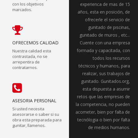
con los objetivos
experienca de mas de 15
marcados.
años, esta en posición, de
ofrecerle el servicio de
gunitado de piscinas,
gunitado de muros , etc...
OFRECEMOS CALIDAD
Cuente con una empresa
formada y capacitada, con
Nuestra calidad esta
contrastada, no se
todos los recursos
arrepentira de
técnicos y humanos, para
contratarnos.
realizar, sus trabajos de
gunitado. Gunitados.org,
esta dispuesta a asumir
retos que las empresas de
ASESORIA PERSONAL
la competencia, no pueden
Si usted necesita
acometer, bien por falta de
asesorarse o saber si su
tecnólogia o bien por falta
obra esta preparada para
gunitar, llamenos.
de medios humanos.