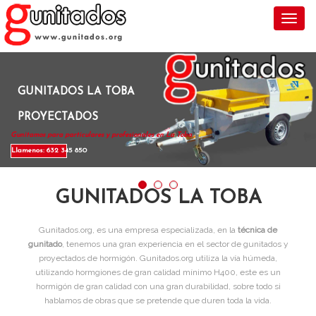
Toggl
GUNITADOS LA TOBA
PROYECTADOS
Gunitamos para particulares y profesionales en La Toba .
Llamenos: 632 345 850
GUNITADOS LA TOBA
Gunitados.org, es una empresa especializada, en la
técnica de
gunitado
, tenemos una gran experiencia en el sector de gunitados y
proyectados de hormigón. Gunitados.org utiliza la vía húmeda,
utilizando hormgiones de gran calidad mínimo H400, este es un
hormigón de gran calidad con una gran durabilidad, sobre todo si
hablamos de obras que se pretende que duren toda la vida.