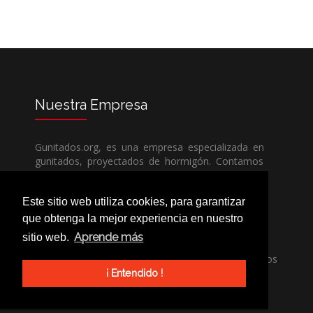
Nuestra
Empresa
Gunitados.org, es una empresa especializada en
gunitados, proyectados de hormigón. Contamos
con todos los medios humanos y técnicos, para
poder dar un servicio de calidad a un precio sin
Este sitio web utiliza cookies, para garantizar
competencia.
que obtenga la mejor experiencia en nuestro
Aprende más
sitio web.
Si necesita una empresa de gunitados, no dude
en llamarnos, nuestros técnicos estran encantados
de poder ayudarle, ya sea usted particular o
¡ Entendido !
profesional.