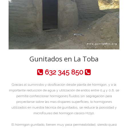
Gunitados en La Toba
632 345 850
Gracias al suministro y dosificación desde planta de hórmigon, y a la
importante reducción de agua y utilización de aridos entre 0,4 y 0,6, se
permite confeccionar hormigones fluidos sin segregación para
proyectarse sobre las mas dispares superficies, lo hormigones
utilizados en nuestra técnica de gunitados, se reduce la porosidad y
microfisuras del hórmigon clasico H250.
El hórmigon gunitado, tienen muy poca permeabilidad, siendo quasi