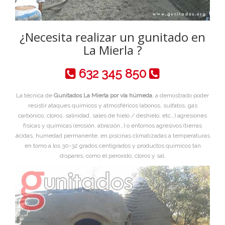
¿Necesita realizar un gunitado en
La Mierla ?
632 345 850
La técnica de
Gunitados La Mierla por vía húmeda
, a demostrado poder
resistir ataques químicos y atmosféricos (abonos, sulfatos, gas
carbónico, cloros, salinidad, sales de hielo / deshielo, etc…) agresiones
físicas y químicas (erosión, abrasión…) o entornos agresivos (tierras
ácidas, humedad permanente, en piscinas climatizadas a temperaturas
en torno a los 30-32 grados centigrados y productos químicos tan
dispares, como el peroxido, cloros y sal.