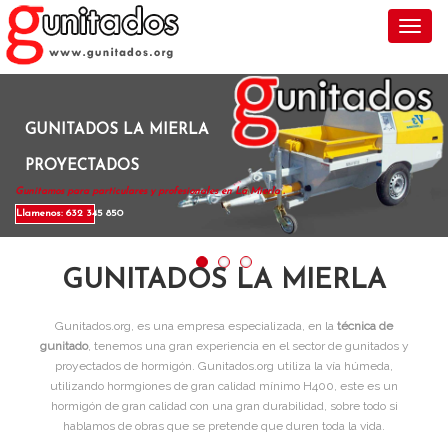
Toggl
GUNITADOS LA MIERLA
PROYECTADOS
Gunitamos para particulares y profesionales en La Mierla .
Llamenos: 632 345 850
GUNITADOS LA MIERLA
Gunitados.org, es una empresa especializada, en la
técnica de
gunitado
, tenemos una gran experiencia en el sector de gunitados y
proyectados de hormigón. Gunitados.org utiliza la vía húmeda,
utilizando hormgiones de gran calidad mínimo H400, este es un
hormigón de gran calidad con una gran durabilidad, sobre todo si
hablamos de obras que se pretende que duren toda la vida.