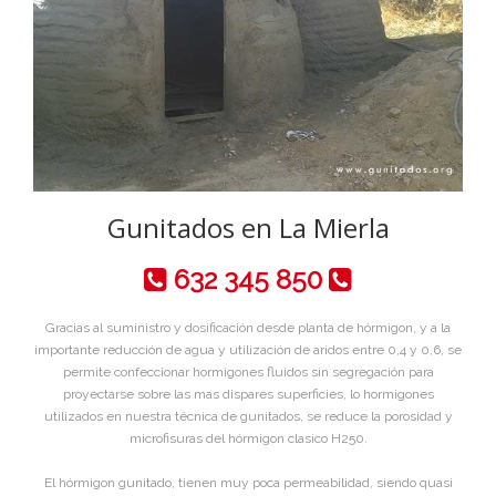
Gunitados en La Mierla
632 345 850
Gracias al suministro y dosificación desde planta de hórmigon, y a la
importante reducción de agua y utilización de aridos entre 0,4 y 0,6, se
permite confeccionar hormigones fluidos sin segregación para
proyectarse sobre las mas dispares superficies, lo hormigones
utilizados en nuestra técnica de gunitados, se reduce la porosidad y
microfisuras del hórmigon clasico H250.
El hórmigon gunitado, tienen muy poca permeabilidad, siendo quasi