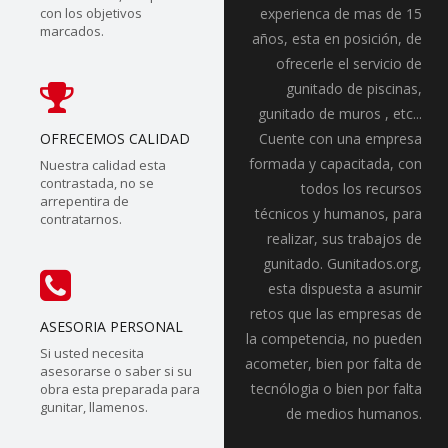
con los objetivos
experienca de mas de 15
marcados.
años, esta en posición, de
ofrecerle el servicio de
gunitado de piscinas,
gunitado de muros , etc...
OFRECEMOS CALIDAD
Cuente con una empresa
formada y capacitada, con
Nuestra calidad esta
contrastada, no se
todos los recursos
arrepentira de
técnicos y humanos, para
contratarnos.
realizar, sus trabajos de
gunitado. Gunitados.org,
esta dispuesta a asumir
retos que las empresas de
ASESORIA PERSONAL
la competencia, no pueden
Si usted necesita
acometer, bien por falta de
asesorarse o saber si su
tecnólogia o bien por falta
obra esta preparada para
gunitar, llamenos.
de medios humanos.