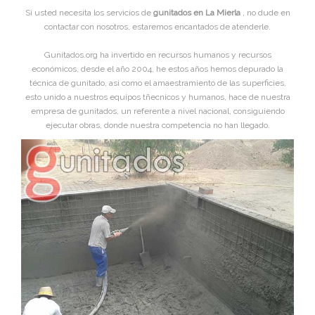
Si usted necesita los servicios de
gunitados en La Mierla
, no dude en
contactar con nosotros, estaremos encantados de atenderle.
Gunitados.org ha invertido en recursos humanos y recursos
económicos, desde el año 2004, he estos años hemos depurado la
técnica de gunitado, asi como el amaestramiento de las superficies,
esto unido a nuestros equipos tñecnicos y humanos, hace de nuestra
empresa de gunitados, un referente a nivel nacional, consiguiendo
ejecutar obras, donde nuestra competencia no han llegado.