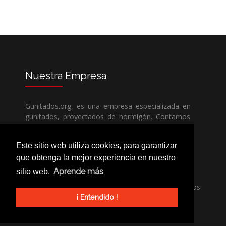
Nuestra
Empresa
Gunitados.org, es una empresa especializada en
gunitados, proyectados de hormigón. Contamos
con todos los medios humanos y técnicos, para
poder dar un servicio de calidad a un precio sin
Este sitio web utiliza cookies, para garantizar
competencia.
que obtenga la mejor experiencia en nuestro
Aprende más
sitio web.
Si necesita una empresa de gunitados, no dude
en llamarnos, nuestros técnicos estran encantados
de poder ayudarle, ya sea usted particular o
¡ Entendido !
profesional.