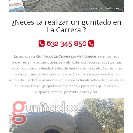
¿Necesita realizar un gunitado en
La Carrera ?
632 345 850
La técnica de
Gunitados La Carrera por vía húmeda
, a demostrado
poder resistir ataques químicos y atmosféricos (abonos, sulfatos, gas
carbónico, cloros, salinidad, sales de hielo / deshielo, etc…) agresiones
físicas y químicas (erosión, abrasión…) o entornos agresivos (tierras
ácidas, humedad permanente, en piscinas climatizadas a temperaturas
en torno a los 30-32 grados centigrados y productos químicos tan
dispares, como el peroxido, cloros y sal.