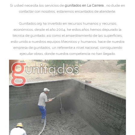
Si usted necesita los servicios de
gunitados en La Carrera
, no dude en
contactar con nosotros, estaremos encantados de atenderle.
Gunitados.org ha invertido en recursos humanos y recursos
económicos, desde el año 2004, he estos años hemos depurado la
técnica de gunitado, asi como el amaestramiento de las superficies,
esto unido a nuestros equipos tñecnicos y humanos, hace de nuestra
empresa de gunitados, un referente a nivel nacional, consiguiendo
ejecutar obras, donde nuestra competencia no han llegado.