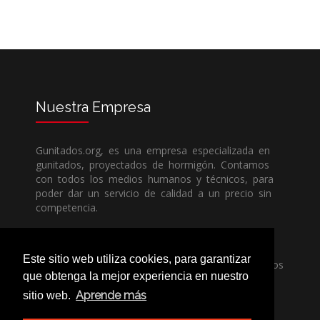
Nuestra
Empresa
Gunitados.org, es una empresa especializada en
gunitados, proyectados de hormigón. Contamos
con todos los medios humanos y técnicos, para
poder dar un servicio de calidad a un precio sin
competencia.
Si necesita una empresa de gunitados, no dude
Este sitio web utiliza cookies, para garantizar
en llamarnos, nuestros técnicos estran encantados
que obtenga la mejor experiencia en nuestro
de poder ayudarle, ya sea usted particular o
profesional.
Aprende más
sitio web.