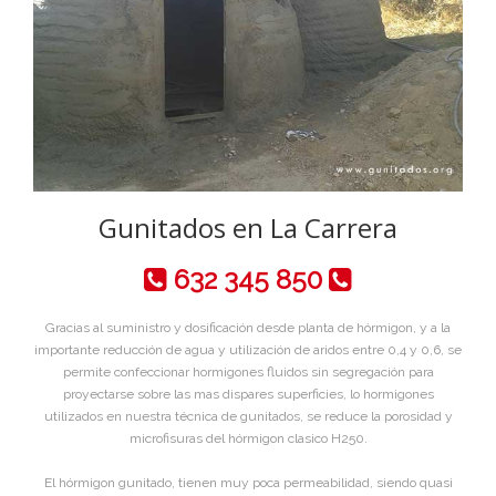
Gunitados en La Carrera
632 345 850
Gracias al suministro y dosificación desde planta de hórmigon, y a la
importante reducción de agua y utilización de aridos entre 0,4 y 0,6, se
permite confeccionar hormigones fluidos sin segregación para
proyectarse sobre las mas dispares superficies, lo hormigones
utilizados en nuestra técnica de gunitados, se reduce la porosidad y
microfisuras del hórmigon clasico H250.
El hórmigon gunitado, tienen muy poca permeabilidad, siendo quasi