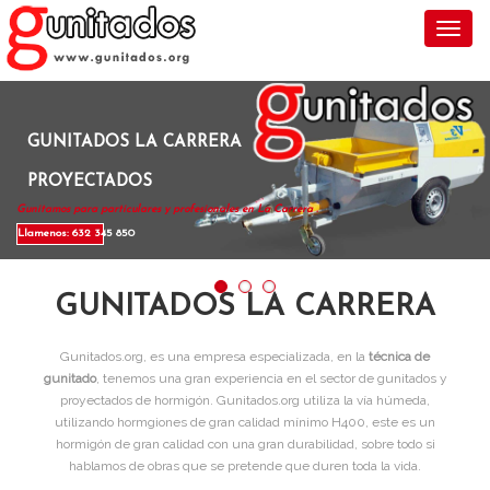
Toggl
GUNITADOS LA CARRERA
PROYECTADOS
Gunitamos para particulares y profesionales en La Carrera .
Llamenos: 632 345 850
GUNITADOS LA CARRERA
Gunitados.org, es una empresa especializada, en la
técnica de
gunitado
, tenemos una gran experiencia en el sector de gunitados y
proyectados de hormigón. Gunitados.org utiliza la vía húmeda,
utilizando hormgiones de gran calidad mínimo H400, este es un
hormigón de gran calidad con una gran durabilidad, sobre todo si
hablamos de obras que se pretende que duren toda la vida.