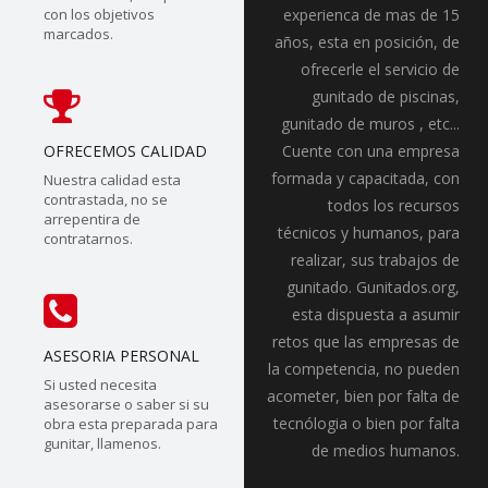
con los objetivos
experienca de mas de 15
marcados.
años, esta en posición, de
ofrecerle el servicio de
gunitado de piscinas,
gunitado de muros , etc...
OFRECEMOS CALIDAD
Cuente con una empresa
formada y capacitada, con
Nuestra calidad esta
contrastada, no se
todos los recursos
arrepentira de
técnicos y humanos, para
contratarnos.
realizar, sus trabajos de
gunitado. Gunitados.org,
esta dispuesta a asumir
retos que las empresas de
ASESORIA PERSONAL
la competencia, no pueden
Si usted necesita
acometer, bien por falta de
asesorarse o saber si su
tecnólogia o bien por falta
obra esta preparada para
gunitar, llamenos.
de medios humanos.