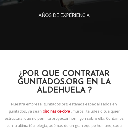
AÑOS DE EXPERIENCIA
¿POR QUE CONTRATAR
GUNITADOS.ORG EN LA
ALDEHUELA ?
Nuestra empresa, gunitados.org, estamos especializados en
gunitados, ya sean
, muros , taludes o cualquier
piscinas de obra
estructura, que no permita proyectar hormigon sobre ella. Contamos
con la ultima técnologia, adémas de un gran equipo humano, cada