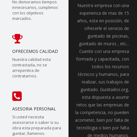
No demoramos tiempos
Nuestra empresa con una
innecesarios, cumplimos
con los objetivos
experienca de mas de 15
marcados.
años, esta en posición, de
ofrecerle el servicio de
gunitado de piscinas,
gunitado de muros , etc...
OFRECEMOS CALIDAD
Cuente con una empresa
formada y capacitada, con
Nuestra calidad esta
contrastada, no se
todos los recursos
arrepentira de
técnicos y humanos, para
contratarnos.
realizar, sus trabajos de
gunitado. Gunitados.org,
esta dispuesta a asumir
retos que las empresas de
ASESORIA PERSONAL
la competencia, no pueden
Si usted necesita
acometer, bien por falta de
asesorarse o saber si su
tecnólogia o bien por falta
obra esta preparada para
gunitar, llamenos.
de medios humanos.