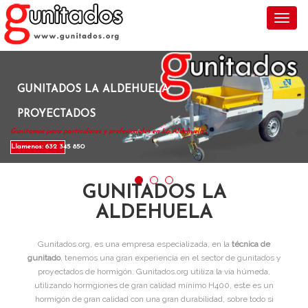
Toggl
GUNITADOS LA ALDEHUELA
PROYECTADOS
Gunitamos para particulares y profesionales en La Aldehuela .
Llamenos: 632 345 850
GUNITADOS LA
ALDEHUELA
Gunitados.org, es una empresa especializada, en la
técnica de
gunitado
, tenemos una gran experiencia en el sector de gunitados y
proyectados de hormigón. Gunitados.org utiliza la vía húmeda,
utilizando hormgiones de gran calidad mínimo H400, este es un
hormigón de gran calidad con una gran durabilidad, sobre todo si