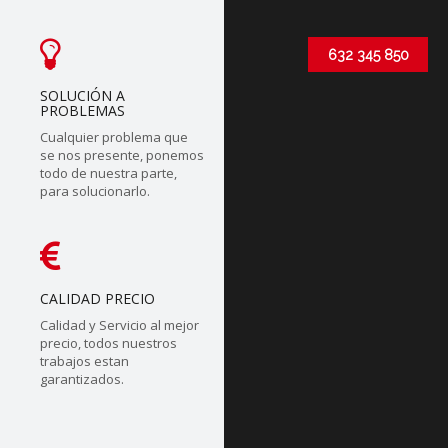
632 345 850
SOLUCIÓN A
PROBLEMAS
Cualquier problema que
se nos presente, ponemos
todo de nuestra parte,
para solucionarlo.
CALIDAD PRECIO
Calidad y Servicio al mejor
precio, todos nuestros
trabajos estan
garantizados.