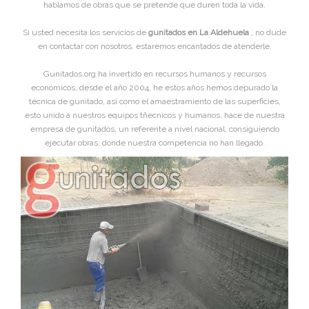
hablamos de obras que se pretende que duren toda la vida.
Si usted necesita los servicios de
gunitados en La Aldehuela
, no dude
en contactar con nosotros, estaremos encantados de atenderle.
Gunitados.org ha invertido en recursos humanos y recursos
económicos, desde el año 2004, he estos años hemos depurado la
técnica de gunitado, asi como el amaestramiento de las superficies,
esto unido a nuestros equipos tñecnicos y humanos, hace de nuestra
empresa de gunitados, un referente a nivel nacional, consiguiendo
ejecutar obras, donde nuestra competencia no han llegado.