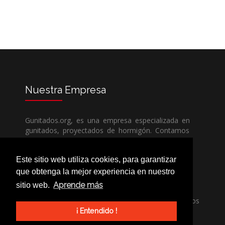
Nuestra
Empresa
Gunitados.org, es una empresa especializada en
gunitados, proyectados de hormigón. Contamos
con todos los medios humanos y técnicos, para
poder dar un servicio de calidad a un precio sin
Este sitio web utiliza cookies, para garantizar
competencia.
que obtenga la mejor experiencia en nuestro
Aprende más
sitio web.
Si necesita una empresa de gunitados, no dude
en llamarnos, nuestros técnicos estran encantados
de poder ayudarle, ya sea usted particular o
¡ Entendido !
profesional.