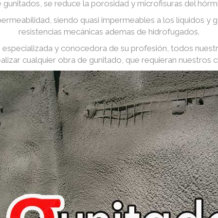
e gunitados, se reduce la porosidad y microfisuras del hórm
ermeabilidad, siendo quasi impermeables a los líquidos y
resistencias mecánicas ademas de hidrofugados.
especializada y conocedora de su profesión, todos nuest
ealizar cualquier obra de gunitado, que requieran nuestros cl