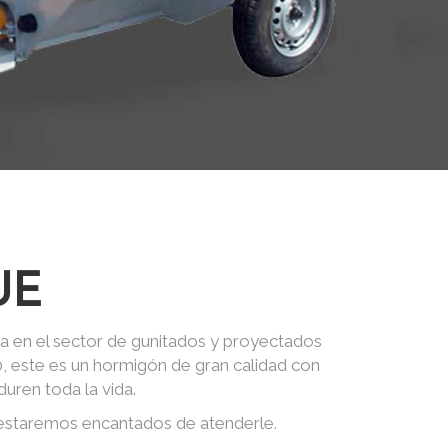
UE
a en el sector de gunitados y proyectados
0, este es un hormigón de gran calidad con
uren toda la vida.
 estaremos encantados de atenderle.