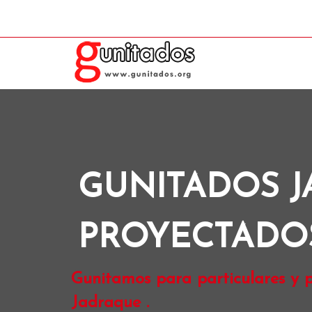
GUNITADOS 
PROYECTADO
Gunitamos para particulares y p
Jadraque .