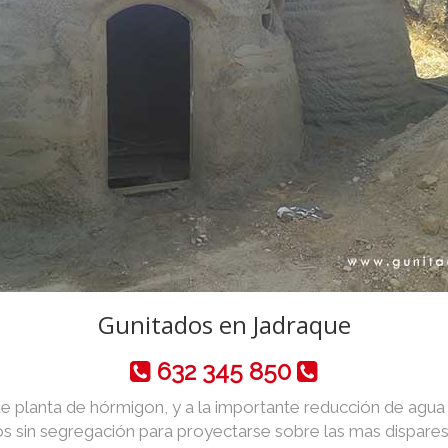
Gunitados en Jadraque
632 345 850
de planta de hórmigon, y a la importante reducción de agua y 
 sin segregación para proyectarse sobre las mas dispares 