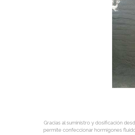
Gracias al suministro y dosificación des
permite confeccionar hormigones fluidos