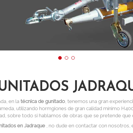
UNITADOS JADRAQ
da, en la
técnica de gunitado
, tenemos una gran experienci
 húmeda, utilizando hormgiones de gran calidad mínimo H40
dad, sobre todo si hablamos de obras que se pretende que d
nitados en Jadraque
, no dude en contactar con nosotros,