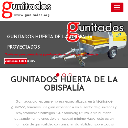
Toggl
GUNITADOS HUERTA DE LA OBISPALÍA
PROYECTADOS
Gunitamos para particulares y profesionales en Huerta de la Obispalía .
Llamenos: 632 345 850
GUNITADOS HUERTA DE LA
OBISPALÍA
Gunitados.org, es una empresa especializada, en la
técnica de
gunitado
, tenemos una gran experiencia en el sector de gunitados y
proyectados de hormigón. Gunitados.org utiliza la vía húmeda,
utilizando hormgiones de gran calidad mínimo H400, este es un
hormigón de gran calidad con una gran durabilidad, sobre todo si