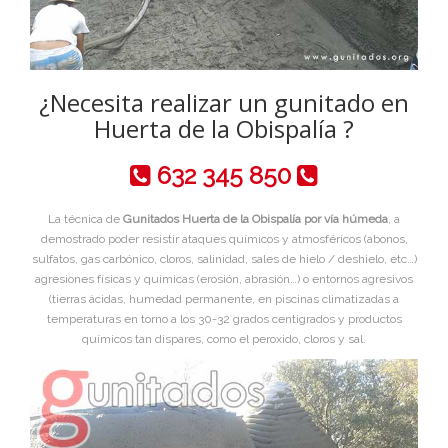
¿Necesita realizar un gunitado en
Huerta de la Obispalía ?
632 345 850
La técnica de
Gunitados Huerta de la Obispalía por vía húmeda
, a
demostrado poder resistir ataques químicos y atmosféricos (abonos,
sulfatos, gas carbónico, cloros, salinidad, sales de hielo / deshielo, etc…)
agresiones físicas y químicas (erosión, abrasión…) o entornos agresivos
(tierras ácidas, humedad permanente, en piscinas climatizadas a
temperaturas en torno a los 30-32 grados centigrados y productos
químicos tan dispares, como el peroxido, cloros y sal.