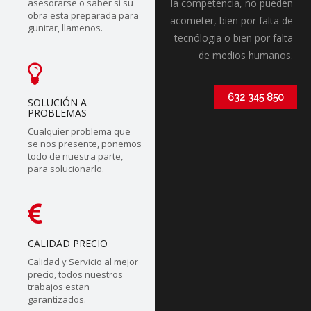
asesorarse o saber si su
la competencia, no pueden
obra esta preparada para
acometer, bien por falta de
gunitar, llamenos.
tecnólogia o bien por falta
de medios humanos.
632 345 850
SOLUCIÓN A
PROBLEMAS
Cualquier problema que
se nos presente, ponemos
todo de nuestra parte,
para solucionarlo.
CALIDAD PRECIO
Calidad y Servicio al mejor
precio, todos nuestros
trabajos estan
garantizados.