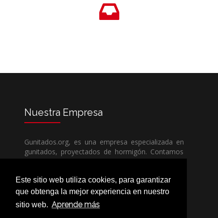
Nuestra
Empresa
Gunitados.org, es una empresa especializada en
gunitados, proyectados de hormigón. Contamos
con todos los medios humanos y técnicos, para
poder dar un servicio de calidad a un precio sin
Este sitio web utiliza cookies, para garantizar
competencia.
que obtenga la mejor experiencia en nuestro
Aprende más
sitio web.
Si necesita una empresa de gunitados, no dude