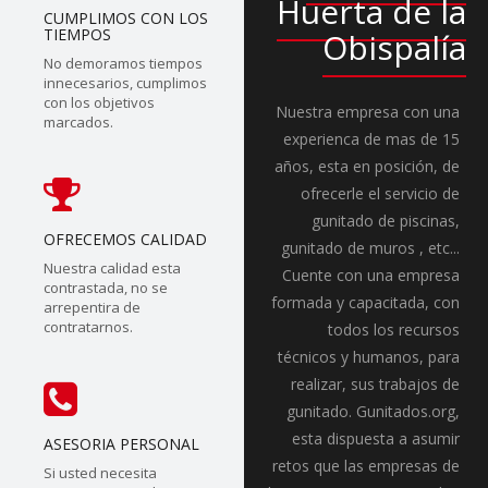
Huerta de la
CUMPLIMOS CON LOS
TIEMPOS
Obispalía
No demoramos tiempos
innecesarios, cumplimos
con los objetivos
Nuestra empresa con una
marcados.
experienca de mas de 15
años, esta en posición, de
ofrecerle el servicio de
gunitado de piscinas,
OFRECEMOS CALIDAD
gunitado de muros , etc...
Nuestra calidad esta
Cuente con una empresa
contrastada, no se
formada y capacitada, con
arrepentira de
contratarnos.
todos los recursos
técnicos y humanos, para
realizar, sus trabajos de
gunitado. Gunitados.org,
esta dispuesta a asumir
ASESORIA PERSONAL
retos que las empresas de
Si usted necesita