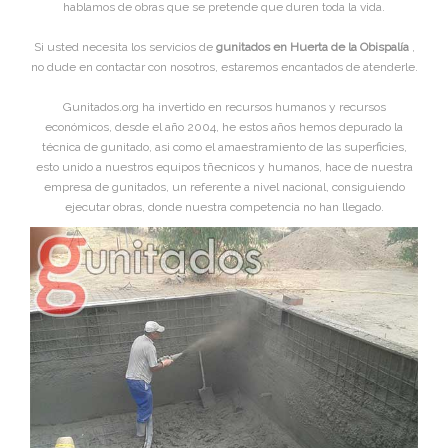
hablamos de obras que se pretende que duren toda la vida.
Si usted necesita los servicios de
gunitados en Huerta de la Obispalía
,
no dude en contactar con nosotros, estaremos encantados de atenderle.
Gunitados.org ha invertido en recursos humanos y recursos
económicos, desde el año 2004, he estos años hemos depurado la
técnica de gunitado, asi como el amaestramiento de las superficies,
esto unido a nuestros equipos tñecnicos y humanos, hace de nuestra
empresa de gunitados, un referente a nivel nacional, consiguiendo
ejecutar obras, donde nuestra competencia no han llegado.