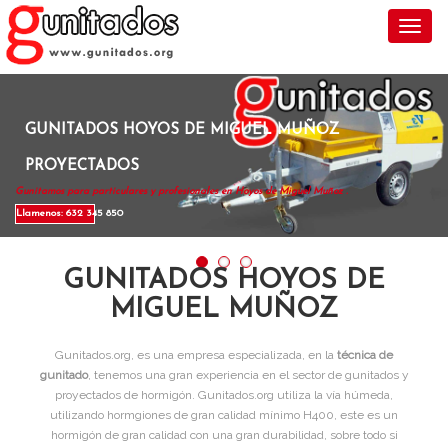
Toggl
GUNITADOS HOYOS DE MIGUEL MUÑOZ
PROYECTADOS
Gunitamos para particulares y profesionales en Hoyos de Miguel Muñoz .
Llamenos: 632 345 850
GUNITADOS HOYOS DE
MIGUEL MUÑOZ
Gunitados.org, es una empresa especializada, en la
técnica de
gunitado
, tenemos una gran experiencia en el sector de gunitados y
proyectados de hormigón. Gunitados.org utiliza la vía húmeda,
utilizando hormgiones de gran calidad mínimo H400, este es un
hormigón de gran calidad con una gran durabilidad, sobre todo si