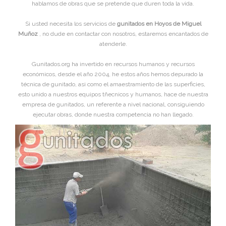
hablamos de obras que se pretende que duren toda la vida.
Si usted necesita los servicios de
gunitados en Hoyos de Miguel
Muñoz
, no dude en contactar con nosotros, estaremos encantados de
atenderle.
Gunitados.org ha invertido en recursos humanos y recursos
económicos, desde el año 2004, he estos años hemos depurado la
técnica de gunitado, asi como el amaestramiento de las superficies,
esto unido a nuestros equipos tñecnicos y humanos, hace de nuestra
empresa de gunitados, un referente a nivel nacional, consiguiendo
ejecutar obras, donde nuestra competencia no han llegado.