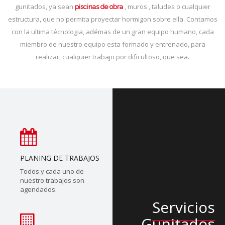
gunitados, ya sean
, muros , taludes o cualquier
piscinas de obra
estructura, que no permita proyectar hormigon sobre ella. Contamos
con la ultima técnologia, adémas de un gran equipo humano, cada
miembro de nuestro equipo esta formado y entrenado, para
realizar, cualquier trabajo por dificultoso, que sea.
PLANING DE TRABAJOS
Todos y cada uno de
nuestro trabajos son
agendados.
Servicios
Gunitados