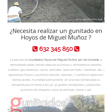
¿Necesita realizar un gunitado en
Hoyos de Miguel Muñoz ?
632 345 850
La técnica de
Gunitados Hoyos de Miguel Muñoz por vía húmeda
, a
demostrado poder resistir ataques químicos y atmosféricos (abonos,
sulfatos, gas carbónico, cloros, salinidad, sales de hielo / deshielo, etc…)
agresiones físicas y químicas (erosión, abrasión…) o entornos agresivos
(tierras ácidas, humedad permanente, en piscinas climatizadas a
temperaturas en torno a los 30-32 grados centigrados y productos
químicos tan dispares, como el peroxido, cloros y sal.