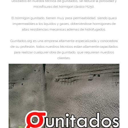
utilizados en nuestra técnica de gunitados, se reduce la porosidad y
microfisuras del hórmigon clasico H250.
El hórmigon gunitado, tienen muy poca permeabilidad, siendo quasi
impermeables a los líquidos y gases, obteniéndose hormigones de
altas resistencias mecánicas ademas de hidrofugados.
Gunitados.org es una empresa altamente especializada y conocedora
de su profesión, todos nuestros técnicos estan altamente capacitados
para realizar cualquier obra de gunitado, que requieran nuestros
clientes.