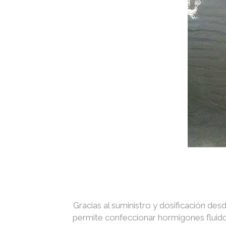
Gracias al suministro y dosificación des
permite confeccionar hormigones fluidos