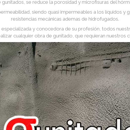
e gunitados, se reduce la porosidad y microfisuras del hórm
ermeabilidad, siendo quasi impermeables a los líquidos y
resistencias mecánicas ademas de hidrofugados.
especializada y conocedora de su profesión, todos nuest
ealizar cualquier obra de gunitado, que requieran nuestros cl