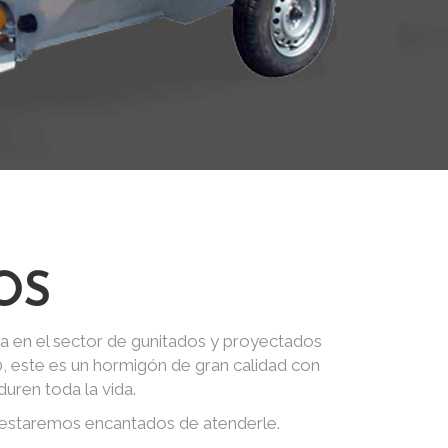
OS
a en el sector de gunitados y proyectados
0, este es un hormigón de gran calidad con
uren toda la vida.
 estaremos encantados de atenderle.