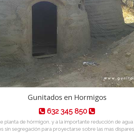
Gunitados en Hormigos
632 345 850
de planta de hórmigon, y a la importante reducción de agua y 
 sin segregación para proyectarse sobre las mas dispares 