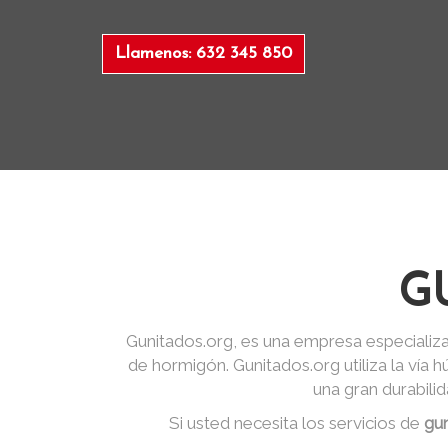
Llamenos: 632 345 850
G
Gunitados.org, es una empresa especializa
de hormigón. Gunitados.org utiliza la vía
una gran durabili
Si usted necesita los servicios de
gu