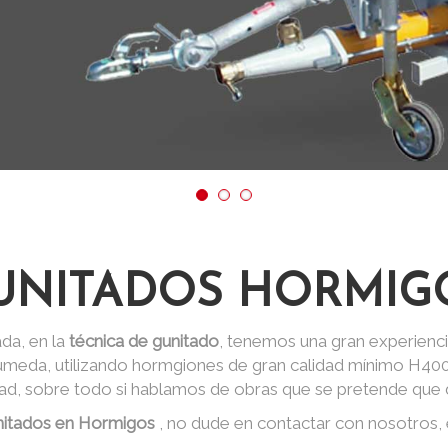
UNITADOS HORMIG
da, en la
técnica de gunitado
, tenemos una gran experienci
 húmeda, utilizando hormgiones de gran calidad mínimo H40
dad, sobre todo si hablamos de obras que se pretende que d
nitados en Hormigos
, no dude en contactar con nosotros,