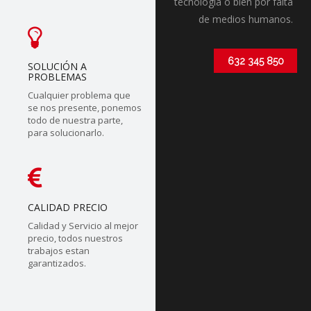
tecnólogia o bien por falta
de medios humanos.
632 345 850
SOLUCIÓN A
PROBLEMAS
Cualquier problema que
se nos presente, ponemos
todo de nuestra parte,
para solucionarlo.
CALIDAD PRECIO
Calidad y Servicio al mejor
precio, todos nuestros
trabajos estan
garantizados.