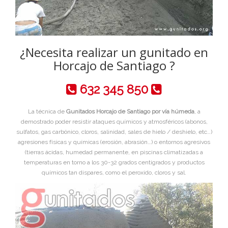
¿Necesita realizar un gunitado en
Horcajo de Santiago ?
632 345 850
La técnica de
Gunitados Horcajo de Santiago por vía húmeda
, a
demostrado poder resistir ataques químicos y atmosféricos (abonos,
sulfatos, gas carbónico, cloros, salinidad, sales de hielo / deshielo, etc…)
agresiones físicas y químicas (erosión, abrasión…) o entornos agresivos
(tierras ácidas, humedad permanente, en piscinas climatizadas a
temperaturas en torno a los 30-32 grados centigrados y productos
químicos tan dispares, como el peroxido, cloros y sal.