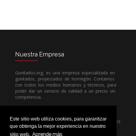
Nuestra
Empresa
Gunitados.org, es una empresa especializada en
gunitados, proyectados de hormigón. Contamos
con todos los medios humanos y técnicos, para
poder dar un servicio de calidad a un precio sin
competencia.
Si necesita una empresa de gunitados, no dude
Este sitio web utiliza cookies, para garantizar
en llamarnos, nuestros técnicos estran encantados
que obtenga la mejor experiencia en nuestro
de poder ayudarle, ya sea usted particular o
profesional.
Aprende más
sitio web.