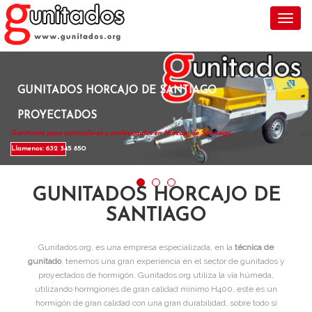
Toggl
GUNITADOS HORCAJO DE SANTIAGO
PROYECTADOS
Gunitamos para particulares y profesionales en Horcajo de Santiago .
Llamenos: 632 345 850
GUNITADOS HORCAJO DE
SANTIAGO
Gunitados.org, es una empresa especializada, en la
técnica de
gunitado
, tenemos una gran experiencia en el sector de gunitados y
proyectados de hormigón. Gunitados.org utiliza la vía húmeda,
utilizando hormgiones de gran calidad mínimo H400, este es un
hormigón de gran calidad con una gran durabilidad, sobre todo si