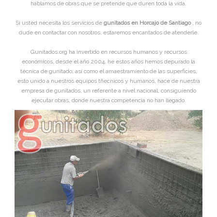
hablamos de obras que se pretende que duren toda la vida.
Si usted necesita los servicios de
gunitados en Horcajo de Santiago
, no
dude en contactar con nosotros, estaremos encantados de atenderle.
Gunitados.org ha invertido en recursos humanos y recursos
económicos, desde el año 2004, he estos años hemos depurado la
técnica de gunitado, asi como el amaestramiento de las superficies,
esto unido a nuestros equipos tñecnicos y humanos, hace de nuestra
empresa de gunitados, un referente a nivel nacional, consiguiendo
ejecutar obras, donde nuestra competencia no han llegado.