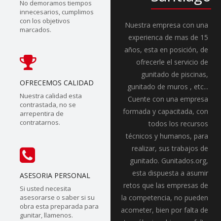
No demoramos tiempos
innecesarios, cumplimos
con los objetivos
Nuestra empresa con una
marcados.
experienca de mas de 15
años, esta en posición, de
ofrecerle el servicio de
gunitado de piscinas,
OFRECEMOS CALIDAD
gunitado de muros , etc...
Nuestra calidad esta
Cuente con una empresa
contrastada, no se
formada y capacitada, con
arrepentira de
contratarnos.
todos los recursos
técnicos y humanos, para
realizar, sus trabajos de
gunitado. Gunitados.org,
esta dispuesta a asumir
ASESORIA PERSONAL
retos que las empresas de
Si usted necesita
asesorarse o saber si su
la competencia, no pueden
obra esta preparada para
acometer, bien por falta de
gunitar, llamenos.