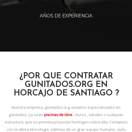
AÑOS DE EXPERIENCIA
¿POR QUE CONTRATAR
GUNITADOS.ORG EN
HORCAJO DE SANTIAGO ?
Nuestra empresa, gunitados.org, estamos especializados en
gunitados, ya sean
, muros , taludes o cualquier
piscinas de obra
estructura, que no permita proyectar hormigon sobre ella. Contamos
con la ultima técnologia, adémas de un gran equipo humano, cada