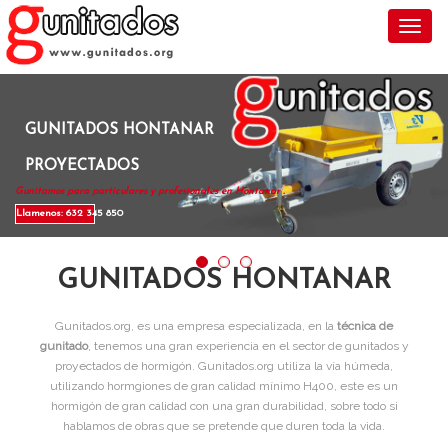
Toggl
GUNITADOS HONTANAR
PROYECTADOS
Gunitamos para particulares y profesionales en Hontanar .
Llamenos: 632 345 850
GUNITADOS HONTANAR
Gunitados.org, es una empresa especializada, en la
técnica de
gunitado
, tenemos una gran experiencia en el sector de gunitados y
proyectados de hormigón. Gunitados.org utiliza la vía húmeda,
utilizando hormgiones de gran calidad mínimo H400, este es un
hormigón de gran calidad con una gran durabilidad, sobre todo si
hablamos de obras que se pretende que duren toda la vida.