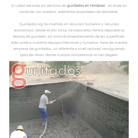
Si usted necesita los servicios de
gunitados en Hontanar
, no dude en
contactar con nosotros, estaremos encantados de atenderle.
Gunitados.org ha invertido en recursos humanos y recursos
económicos, desde el año 2004, he estos años hemos depurado la
técnica de gunitado, asi como el amaestramiento de las superficies,
esto unido a nuestros equipos tñecnicos y humanos, hace de nuestra
empresa de gunitados, un referente a nivel nacional, consiguiendo
ejecutar obras, donde nuestra competencia no han llegado.