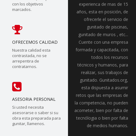
con los objetivos
experienca de mas de 15
marcados.
años, esta en posición, de
ofrecerle el servicio de
gunitado de piscinas,
gunitado de muros , etc...
OFRECEMOS CALIDAD
Cuente con una empresa
formada y capacitada, con
Nuestra calidad esta
contrastada, no se
todos los recursos
arrepentira de
técnicos y humanos, para
contratarnos.
realizar, sus trabajos de
gunitado. Gunitados.org,
esta dispuesta a asumir
retos que las empresas de
ASESORIA PERSONAL
la competencia, no pueden
Si usted necesita
acometer, bien por falta de
asesorarse o saber si su
tecnólogia o bien por falta
obra esta preparada para
gunitar, llamenos.
de medios humanos.