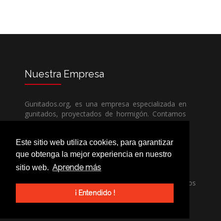
Nuestra
Empresa
Gunitados.org, es una empresa especializada en
gunitados, proyectados de hormigón. Contamos
con todos los medios humanos y técnicos, para
poder dar un servicio de calidad a un precio sin
Este sitio web utiliza cookies, para garantizar
competencia.
que obtenga la mejor experiencia en nuestro
Aprende más
sitio web.
Si necesita una empresa de gunitados, no dude
en llamarnos, nuestros técnicos estran encantados
de poder ayudarle, ya sea usted particular o
¡ Entendido !
profesional.