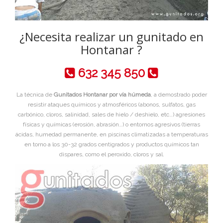
¿Necesita realizar un gunitado en
Hontanar ?
632 345 850
La técnica de
Gunitados Hontanar por vía húmeda
, a demostrado poder
resistir ataques químicos y atmosféricos (abonos, sulfatos, gas
carbónico, cloros, salinidad, sales de hielo / deshielo, etc…) agresiones
físicas y químicas (erosión, abrasión…) o entornos agresivos (tierras
ácidas, humedad permanente, en piscinas climatizadas a temperaturas
en torno a los 30-32 grados centigrados y productos químicos tan
dispares, como el peroxido, cloros y sal.