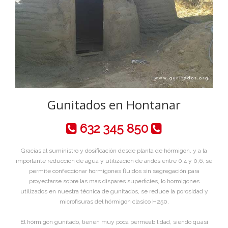
Gunitados en Hontanar
632 345 850
Gracias al suministro y dosificación desde planta de hórmigon, y a la
importante reducción de agua y utilización de aridos entre 0,4 y 0,6, se
permite confeccionar hormigones fluidos sin segregación para
proyectarse sobre las mas dispares superficies, lo hormigones
utilizados en nuestra técnica de gunitados, se reduce la porosidad y
microfisuras del hórmigon clasico H250.
El hórmigon gunitado, tienen muy poca permeabilidad, siendo quasi