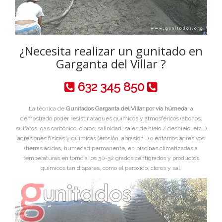
¿Necesita realizar un gunitado en
Garganta del Villar ?
632 345 850
La técnica de
Gunitados Garganta del Villar por vía húmeda
, a
demostrado poder resistir ataques químicos y atmosféricos (abonos,
sulfatos, gas carbónico, cloros, salinidad, sales de hielo / deshielo, etc…)
agresiones físicas y químicas (erosión, abrasión…) o entornos agresivos
(tierras ácidas, humedad permanente, en piscinas climatizadas a
temperaturas en torno a los 30-32 grados centigrados y productos
químicos tan dispares, como el peroxido, cloros y sal.