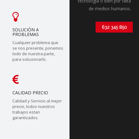
tecnólogia o bien por falta
de medios humanos.
632 345 850
SOLUCIÓN A
PROBLEMAS
Cualquier problema que
se nos presente, ponemos
todo de nuestra parte,
para solucionarlo.
CALIDAD PRECIO
Calidad y Servicio al mejor
precio, todos nuestros
trabajos estan
garantizados.