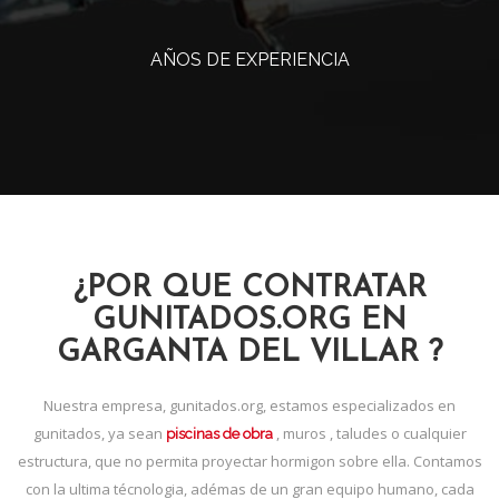
AÑOS DE EXPERIENCIA
¿POR QUE CONTRATAR
GUNITADOS.ORG EN
GARGANTA DEL VILLAR ?
Nuestra empresa, gunitados.org, estamos especializados en
gunitados, ya sean
, muros , taludes o cualquier
piscinas de obra
estructura, que no permita proyectar hormigon sobre ella. Contamos
con la ultima técnologia, adémas de un gran equipo humano, cada