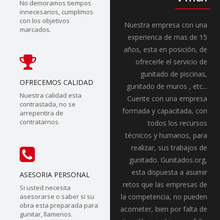
No demoramos tiempos
innecesarios, cumplimos
con los objetivos
Nuestra empresa con una
marcados.
experienca de mas de 15
años, esta en posición, de
ofrecerle el servicio de
gunitado de piscinas,
OFRECEMOS CALIDAD
gunitado de muros , etc...
Nuestra calidad esta
Cuente con una empresa
contrastada, no se
formada y capacitada, con
arrepentira de
contratarnos.
todos los recursos
técnicos y humanos, para
realizar, sus trabajos de
gunitado. Gunitados.org,
esta dispuesta a asumir
ASESORIA PERSONAL
retos que las empresas de
Si usted necesita
asesorarse o saber si su
la competencia, no pueden
obra esta preparada para
acometer, bien por falta de
gunitar, llamenos.