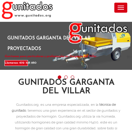
Toggl
GUNITADOS GARGANTA DEL VILLAR
PROYECTADOS
Gunitamos para particulares y profesionales en Garganta del Villar .
Llamenos: 632 345 850
GUNITADOS GARGANTA
DEL VILLAR
Gunitados.org, es una empresa especializada, en la
técnica de
gunitado
, tenemos una gran experiencia en el sector de gunitados y
proyectados de hormigón. Gunitados.org utiliza la vía húmeda,
utilizando hormgiones de gran calidad mínimo H400, este es un
hormigón de gran calidad con una gran durabilidad, sobre todo si