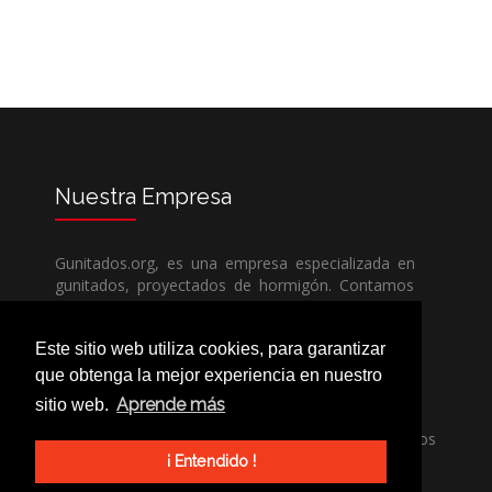
Nuestra
Empresa
Gunitados.org, es una empresa especializada en
gunitados, proyectados de hormigón. Contamos
con todos los medios humanos y técnicos, para
poder dar un servicio de calidad a un precio sin
Este sitio web utiliza cookies, para garantizar
competencia.
que obtenga la mejor experiencia en nuestro
Aprende más
sitio web.
Si necesita una empresa de gunitados, no dude
en llamarnos, nuestros técnicos estran encantados
de poder ayudarle, ya sea usted particular o
¡ Entendido !
profesional.