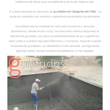
hablamos de obras que se pretende que duren toda la vida.
Si usted necesita los servicios de
gunitados en Garganta del Villar
, no
dude en contactar con nosotros, estaremos encantados de atenderle.
Gunitados.org ha invertido en recursos humanos y recursos
económicos, desde el año 2004, he estos años hemos depurado la
técnica de gunitado, asi como el amaestramiento de las superficies,
esto unido a nuestros equipos tñecnicos y humanos, hace de nuestra
empresa de gunitados, un referente a nivel nacional, consiguiendo
ejecutar obras, donde nuestra competencia no han llegado.