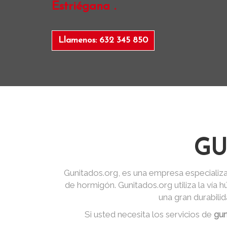
Estriégana .
Llamenos: 632 345 850
GU
Gunitados.org, es una empresa especializa
de hormigón. Gunitados.org utiliza la vía
una gran durabili
Si usted necesita los servicios de
gun