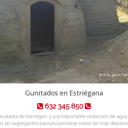
Gunitados en Estriégana
632 345 850
de planta de hórmigon, y a la importante reducción de agua y 
 sin segregación para proyectarse sobre las mas dispares 