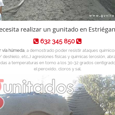
ecesita realizar un gunitado en Estriégan
632 345 850
r vía húmeda
, a demostrado poder resistir ataques químico
 / deshielo, etc…) agresiones físicas y químicas (erosión, abr
das a temperaturas en torno a los 30-32 grados centigrad
el peroxido, cloros y sal.