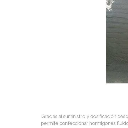
Gracias al suministro y dosificación des
permite confeccionar hormigones fluidos