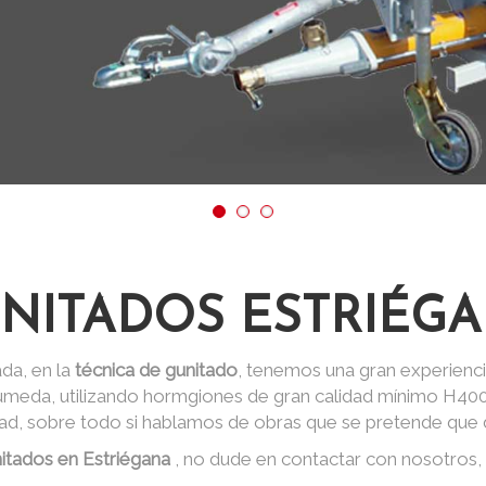
NITADOS ESTRIÉG
da, en la
técnica de gunitado
, tenemos una gran experienci
 húmeda, utilizando hormgiones de gran calidad mínimo H40
dad, sobre todo si hablamos de obras que se pretende que d
itados en Estriégana
, no dude en contactar con nosotros