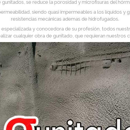
e gunitados, se reduce la porosidad y microfisuras del hórm
ermeabilidad, siendo quasi impermeables a los líquidos y
resistencias mecánicas ademas de hidrofugados.
especializada y conocedora de su profesión, todos nuest
ealizar cualquier obra de gunitado, que requieran nuestros cl