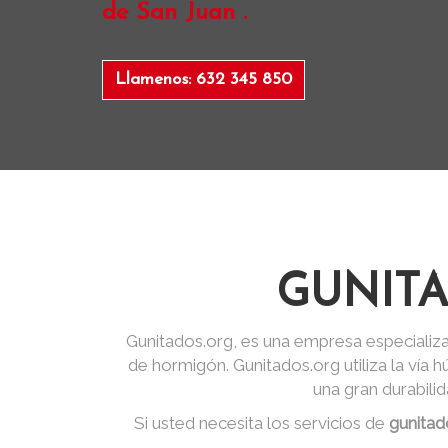
de San Juan .
Llamenos: 632 345 850
GUNITA
Gunitados.org, es una empresa especializa
de hormigón. Gunitados.org utiliza la vía
una gran durabili
Si usted necesita los servicios de
gunitad