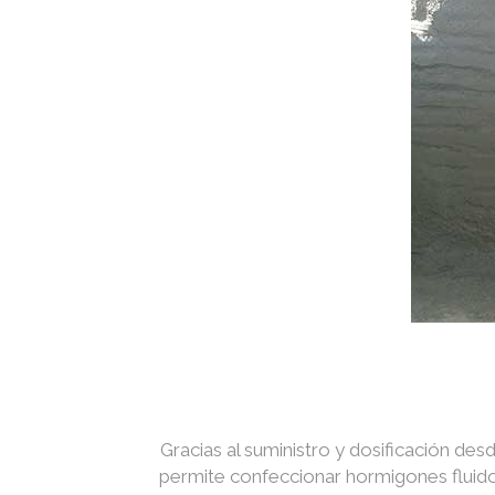
Gracias al suministro y dosificación des
permite confeccionar hormigones fluidos