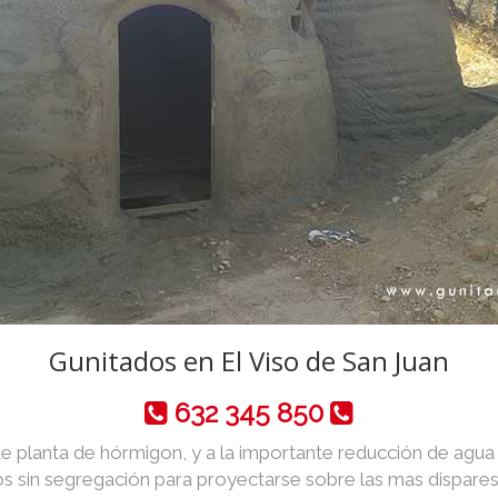
Gunitados en El Viso de San Juan
632 345 850
de planta de hórmigon, y a la importante reducción de agua y 
 sin segregación para proyectarse sobre las mas dispares 