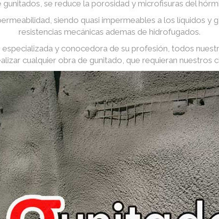
e gunitados, se reduce la porosidad y microfisuras del hórm
ermeabilidad, siendo quasi impermeables a los líquidos y
resistencias mecánicas ademas de hidrofugados.
especializada y conocedora de su profesión, todos nuest
ealizar cualquier obra de gunitado, que requieran nuestros cl