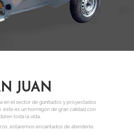
AN JUAN
a en el sector de gunitados y proyectados
0, este es un hormigón de gran calidad con
uren toda la vida.
tros, estaremos encantados de atenderle.