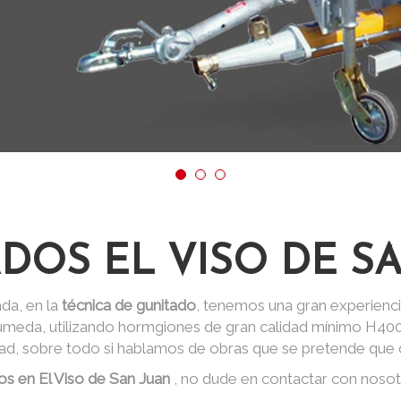
DOS EL VISO DE S
da, en la
técnica de gunitado
, tenemos una gran experienci
 húmeda, utilizando hormgiones de gran calidad mínimo H40
dad, sobre todo si hablamos de obras que se pretende que d
os en El Viso de San Juan
, no dude en contactar con noso