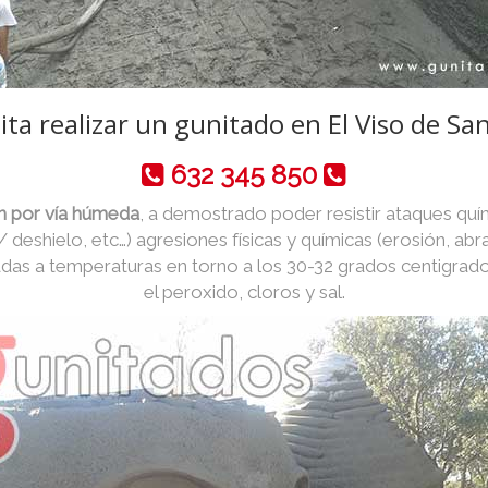
ita realizar un gunitado en El Viso de San
632 345 850
an por vía húmeda
, a demostrado poder resistir ataques quí
 / deshielo, etc…) agresiones físicas y químicas (erosión, abr
das a temperaturas en torno a los 30-32 grados centigrad
el peroxido, cloros y sal.