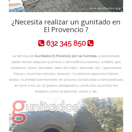
¿Necesita realizar un gunitado en
El Provencio ?
632 345 850
La técnica de
Gunitados El Provencio por vía húmeda
, a demostrado
poder resistir ataques químicos y atmosféricos (abonos, sulfatos, gas
carbónico, cloros, salinidad, sales de hielo / deshielo, etc…) agresiones
físicas y químicas (erosión, abrasión…) o entornos agresivos (tierras
ácidas, humedad permanente, en piscinas climatizadas a temperaturas
en torno a los 30-32 grados centigrados y productos químicos tan
dispares, como el peroxido, cloros y sal.