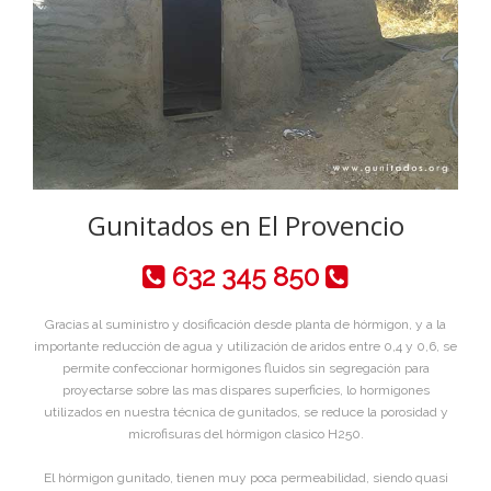
Gunitados en El Provencio
632 345 850
Gracias al suministro y dosificación desde planta de hórmigon, y a la
importante reducción de agua y utilización de aridos entre 0,4 y 0,6, se
permite confeccionar hormigones fluidos sin segregación para
proyectarse sobre las mas dispares superficies, lo hormigones
utilizados en nuestra técnica de gunitados, se reduce la porosidad y
microfisuras del hórmigon clasico H250.
El hórmigon gunitado, tienen muy poca permeabilidad, siendo quasi