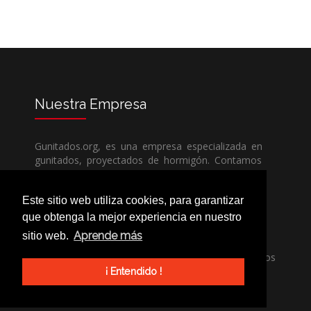
Nuestra
Empresa
Gunitados.org, es una empresa especializada en
gunitados, proyectados de hormigón. Contamos
con todos los medios humanos y técnicos, para
poder dar un servicio de calidad a un precio sin
Este sitio web utiliza cookies, para garantizar
competencia.
que obtenga la mejor experiencia en nuestro
Aprende más
sitio web.
Si necesita una empresa de gunitados, no dude
en llamarnos, nuestros técnicos estran encantados
de poder ayudarle, ya sea usted particular o
¡ Entendido !
profesional.