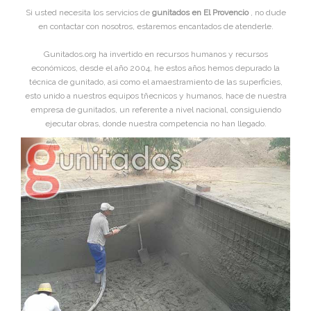
Si usted necesita los servicios de
gunitados en El Provencio
, no dude
en contactar con nosotros, estaremos encantados de atenderle.
Gunitados.org ha invertido en recursos humanos y recursos
económicos, desde el año 2004, he estos años hemos depurado la
técnica de gunitado, asi como el amaestramiento de las superficies,
esto unido a nuestros equipos tñecnicos y humanos, hace de nuestra
empresa de gunitados, un referente a nivel nacional, consiguiendo
ejecutar obras, donde nuestra competencia no han llegado.