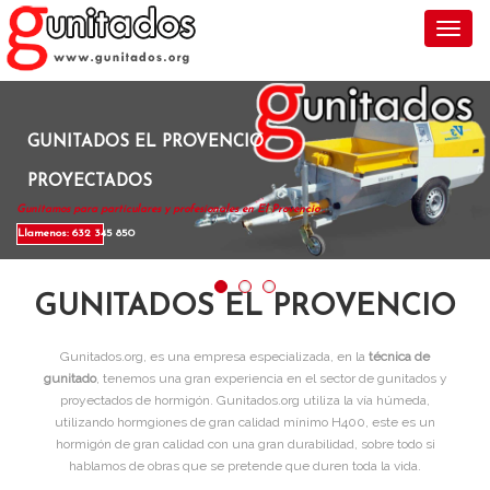
Toggl
GUNITADOS EL PROVENCIO
PROYECTADOS
Gunitamos para particulares y profesionales en El Provencio .
Llamenos: 632 345 850
GUNITADOS EL PROVENCIO
Gunitados.org, es una empresa especializada, en la
técnica de
gunitado
, tenemos una gran experiencia en el sector de gunitados y
proyectados de hormigón. Gunitados.org utiliza la vía húmeda,
utilizando hormgiones de gran calidad mínimo H400, este es un
hormigón de gran calidad con una gran durabilidad, sobre todo si
hablamos de obras que se pretende que duren toda la vida.