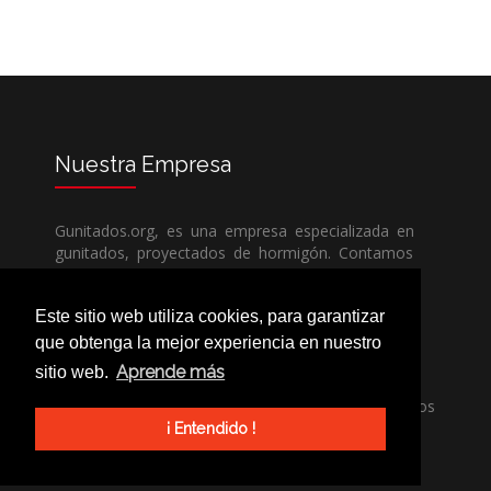
Nuestra
Empresa
Gunitados.org, es una empresa especializada en
gunitados, proyectados de hormigón. Contamos
con todos los medios humanos y técnicos, para
poder dar un servicio de calidad a un precio sin
Este sitio web utiliza cookies, para garantizar
competencia.
que obtenga la mejor experiencia en nuestro
Aprende más
sitio web.
Si necesita una empresa de gunitados, no dude
en llamarnos, nuestros técnicos estran encantados
de poder ayudarle, ya sea usted particular o
¡ Entendido !
profesional.