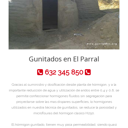
Gunitados en El Parral
632 345 850
Gracias al suministro y dosificación desde planta de hórmigon, y a la
importante reducción de agua y utilización de aridos entre 0,4 y 0,6, se
permite confeccionar hormigones fluidos sin segregación para
proyectarse sobre las mas dispares superficies, lo hormigones
utilizados en nuestra técnica de gunitados, se reduce la porosidad y
microfisuras del hórmigon clasico H250.
El hórmigon gunitado, tienen muy poca permeabilidad, siendo quasi