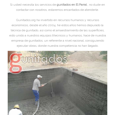
Si usted necesita los servicios de
gunitados en El Parral
, no dude en
contactar con nosotros, estaremos encantados de atenderle.
Gunitados.org ha invertido en recursos humanos y recursos
económicos, desde el año 2004, he estos años hemos depurado la
técnica de gunitado, asi como el amaestramiento de las superficies,
esto unido a nuestros equipos tñecnicos y humanos, hace de nuestra
empresa de gunitados, un referente a nivel nacional, consiguiendo
ejecutar obras, donde nuestra competencia no han llegado.