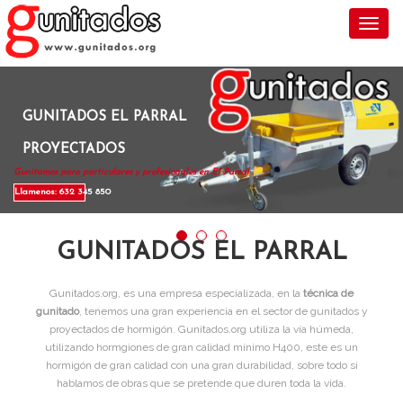
Toggl
GUNITADOS EL PARRAL
PROYECTADOS
Gunitamos para particulares y profesionales en El Parral .
Llamenos: 632 345 850
GUNITADOS EL PARRAL
Gunitados.org, es una empresa especializada, en la
técnica de
gunitado
, tenemos una gran experiencia en el sector de gunitados y
proyectados de hormigón. Gunitados.org utiliza la vía húmeda,
utilizando hormgiones de gran calidad mínimo H400, este es un
hormigón de gran calidad con una gran durabilidad, sobre todo si
hablamos de obras que se pretende que duren toda la vida.