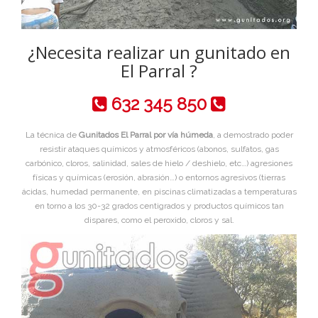
¿Necesita realizar un gunitado en
El Parral ?
632 345 850
La técnica de
Gunitados El Parral por vía húmeda
, a demostrado poder
resistir ataques químicos y atmosféricos (abonos, sulfatos, gas
carbónico, cloros, salinidad, sales de hielo / deshielo, etc…) agresiones
físicas y químicas (erosión, abrasión…) o entornos agresivos (tierras
ácidas, humedad permanente, en piscinas climatizadas a temperaturas
en torno a los 30-32 grados centigrados y productos químicos tan
dispares, como el peroxido, cloros y sal.