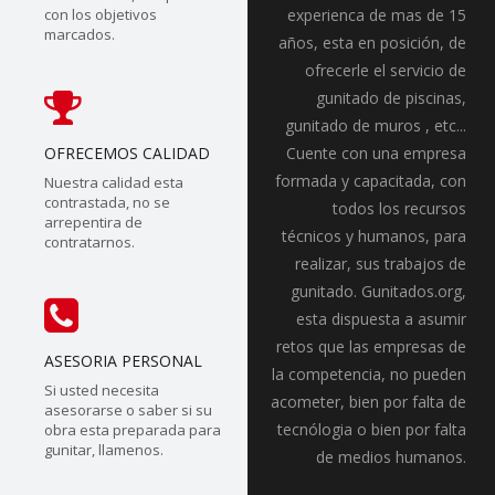
con los objetivos
experienca de mas de 15
marcados.
años, esta en posición, de
ofrecerle el servicio de
gunitado de piscinas,
gunitado de muros , etc...
OFRECEMOS CALIDAD
Cuente con una empresa
formada y capacitada, con
Nuestra calidad esta
contrastada, no se
todos los recursos
arrepentira de
técnicos y humanos, para
contratarnos.
realizar, sus trabajos de
gunitado. Gunitados.org,
esta dispuesta a asumir
retos que las empresas de
ASESORIA PERSONAL
la competencia, no pueden
Si usted necesita
acometer, bien por falta de
asesorarse o saber si su
tecnólogia o bien por falta
obra esta preparada para
gunitar, llamenos.
de medios humanos.