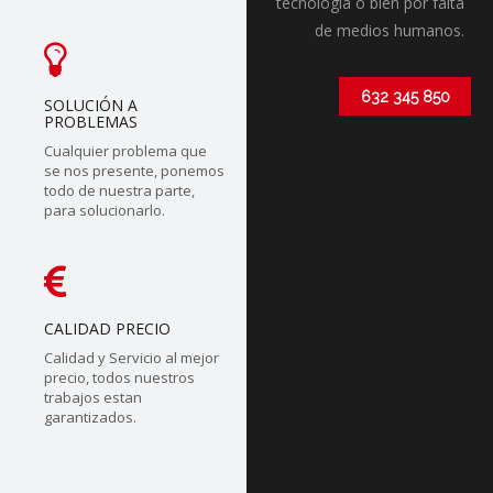
tecnólogia o bien por falta
de medios humanos.
632 345 850
SOLUCIÓN A
PROBLEMAS
Cualquier problema que
se nos presente, ponemos
todo de nuestra parte,
para solucionarlo.
CALIDAD PRECIO
Calidad y Servicio al mejor
precio, todos nuestros
trabajos estan
garantizados.