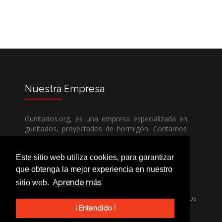
Nuestra
Empresa
Gunitados.org, es una empresa especializada en
gunitados, proyectados de hormigón. Contamos
con todos los medios humanos y técnicos, para
poder dar un servicio de calidad a un precio sin
Este sitio web utiliza cookies, para garantizar
competencia.
que obtenga la mejor experiencia en nuestro
Aprende más
sitio web.
Si necesita una empresa de gunitados, no dude
en llamarnos, nuestros técnicos estran encantados
de poder ayudarle, ya sea usted particular o
¡ Entendido !
profesional.