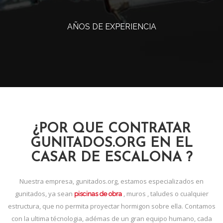
AÑOS DE EXPERIENCIA
¿POR QUE CONTRATAR
GUNITADOS.ORG EN EL
CASAR DE ESCALONA ?
Nuestra empresa, gunitados.org, estamos especializados en
gunitados, ya sean
, muros , taludes o cualquier
piscinas de obra
estructura, que no permita proyectar hormigon sobre ella. Contamos
con la ultima técnologia, adémas de un gran equipo humano, cada