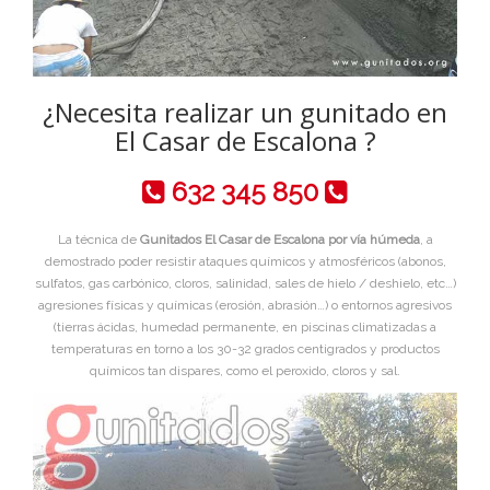
¿Necesita realizar un gunitado en
El Casar de Escalona ?
632 345 850
La técnica de
Gunitados El Casar de Escalona por vía húmeda
, a
demostrado poder resistir ataques químicos y atmosféricos (abonos,
sulfatos, gas carbónico, cloros, salinidad, sales de hielo / deshielo, etc…)
agresiones físicas y químicas (erosión, abrasión…) o entornos agresivos
(tierras ácidas, humedad permanente, en piscinas climatizadas a
temperaturas en torno a los 30-32 grados centigrados y productos
químicos tan dispares, como el peroxido, cloros y sal.