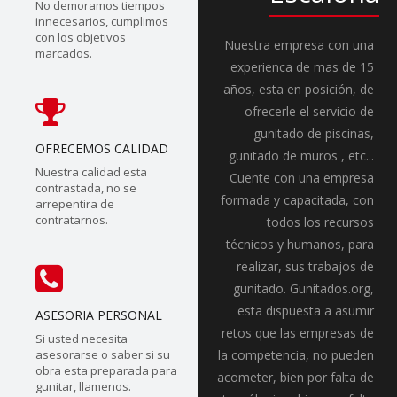
No demoramos tiempos
innecesarios, cumplimos
con los objetivos
Nuestra empresa con una
marcados.
experienca de mas de 15
años, esta en posición, de
ofrecerle el servicio de
gunitado de piscinas,
OFRECEMOS CALIDAD
gunitado de muros , etc...
Nuestra calidad esta
Cuente con una empresa
contrastada, no se
formada y capacitada, con
arrepentira de
contratarnos.
todos los recursos
técnicos y humanos, para
realizar, sus trabajos de
gunitado. Gunitados.org,
esta dispuesta a asumir
ASESORIA PERSONAL
retos que las empresas de
Si usted necesita
asesorarse o saber si su
la competencia, no pueden
obra esta preparada para
acometer, bien por falta de
gunitar, llamenos.