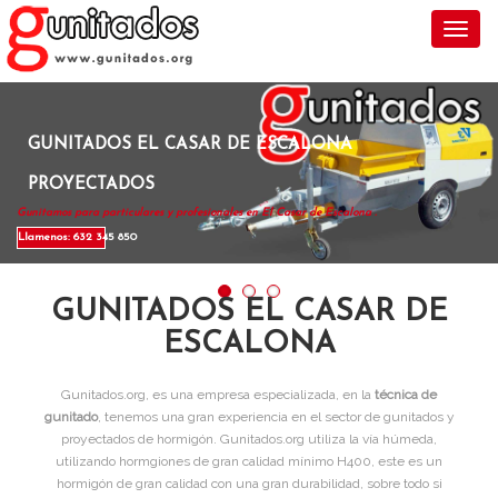
Toggl
GUNITADOS EL CASAR DE ESCALONA
PROYECTADOS
Gunitamos para particulares y profesionales en El Casar de Escalona .
Llamenos: 632 345 850
GUNITADOS EL CASAR DE
ESCALONA
Gunitados.org, es una empresa especializada, en la
técnica de
gunitado
, tenemos una gran experiencia en el sector de gunitados y
proyectados de hormigón. Gunitados.org utiliza la vía húmeda,
utilizando hormgiones de gran calidad mínimo H400, este es un
hormigón de gran calidad con una gran durabilidad, sobre todo si