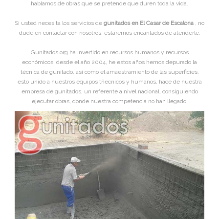
hablamos de obras que se pretende que duren toda la vida.
Si usted necesita los servicios de
gunitados en El Casar de Escalona
, no
dude en contactar con nosotros, estaremos encantados de atenderle.
Gunitados.org ha invertido en recursos humanos y recursos
económicos, desde el año 2004, he estos años hemos depurado la
técnica de gunitado, asi como el amaestramiento de las superficies,
esto unido a nuestros equipos tñecnicos y humanos, hace de nuestra
empresa de gunitados, un referente a nivel nacional, consiguiendo
ejecutar obras, donde nuestra competencia no han llegado.