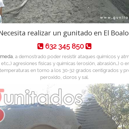
Necesita realizar un gunitado en El Boalo
632 345 850
húmeda
, a demostrado poder resistir ataques químicos y atm
o, etc…) agresiones físicas y químicas (erosión, abrasión…) o
 temperaturas en torno a los 30-32 grados centigrados y p
peroxido, cloros y sal.