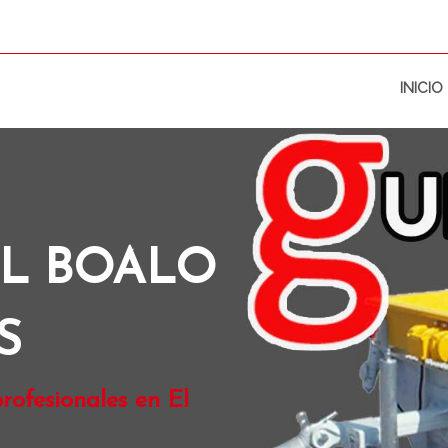
INICIO
EL BOALO
S
rofesionales en El