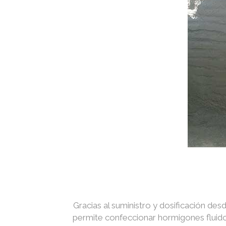
Gracias al suministro y dosificación des
permite confeccionar hormigones fluidos