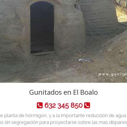
Gunitados en El Boalo
632 345 850
de planta de hórmigon, y a la importante reducción de agua y 
 sin segregación para proyectarse sobre las mas dispares 