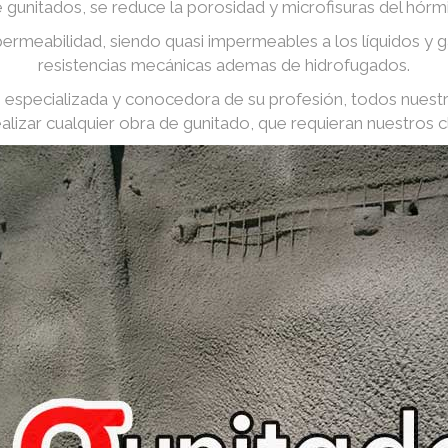
e gunitados, se reduce la porosidad y microfisuras del hórm
ermeabilidad, siendo quasi impermeables a los líquidos y
resistencias mecánicas ademas de hidrofugados.
especializada y conocedora de su profesión, todos nuest
ealizar cualquier obra de gunitado, que requieran nuestros cl