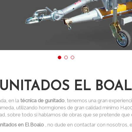
UNITADOS EL BOA
da, en la
técnica de gunitado
, tenemos una gran experienci
 húmeda, utilizando hormgiones de gran calidad mínimo H40
dad, sobre todo si hablamos de obras que se pretende que d
nitados en El Boalo
, no dude en contactar con nosotros,