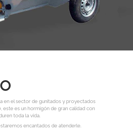
LO
a en el sector de gunitados y proyectados
0, este es un hormigón de gran calidad con
uren toda la vida.
 estaremos encantados de atenderle.