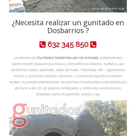
¿Necesita realizar un gunitado en
Dosbarrios ?
632 345 850
La técnica de
Gunitados Dosbarrios por vía húmeda
, a demostrado
poder resistir ataques químicos y atmosféricos (abonos, sulfatos, gas
carbónico, cloros, salinidad, sales de hielo / deshielo, etc…) agresiones
físicas y químicas (erosión, abrasión…) o entornos agresivos (tierras
ácidas, humedad permanente, en piscinas climatizadas a temperaturas
en torno a los 30-32 grados centigrados y productos químicos tan
dispares, como el peroxido, cloros y sal.