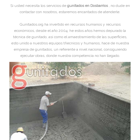
Si usted necesita los servicios de
gunitados en Dosbarrios
, no dude en
contactar con nosotros, estaremos encantados de atenderle.
Gunitados.org ha invertido en recursos humanos y recursos
económicos, desde el año 2004, he estos años hemos depurado la
técnica de gunitado, asi como el amaestramiento de las superficies,
esto unido a nuestros equipos tñecnicos y humanos, hace de nuestra
empresa de gunitados, un referente a nivel nacional, consiguiendo
ejecutar obras, donde nuestra competencia no han llegado.