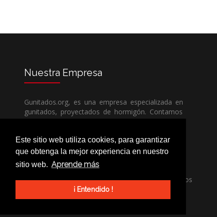
Nuestra
Empresa
Gunitados.org, es una empresa especializada en
gunitados, proyectados de hormigón. Contamos
con todos los medios humanos y técnicos, para
poder dar un servicio de calidad a un precio sin
Este sitio web utiliza cookies, para garantizar
competencia.
que obtenga la mejor experiencia en nuestro
Aprende más
sitio web.
Si necesita una empresa de gunitados, no dude
en llamarnos, nuestros técnicos estran encantados
de poder ayudarle, ya sea usted particular o
¡ Entendido !
profesional.