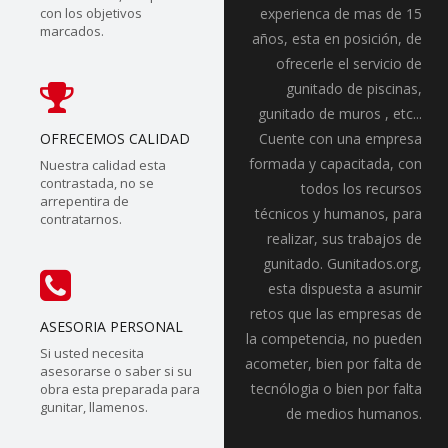
con los objetivos
experienca de mas de 15
marcados.
años, esta en posición, de
ofrecerle el servicio de
gunitado de piscinas,
gunitado de muros , etc...
OFRECEMOS CALIDAD
Cuente con una empresa
formada y capacitada, con
Nuestra calidad esta
contrastada, no se
todos los recursos
arrepentira de
técnicos y humanos, para
contratarnos.
realizar, sus trabajos de
gunitado. Gunitados.org,
esta dispuesta a asumir
retos que las empresas de
ASESORIA PERSONAL
la competencia, no pueden
Si usted necesita
acometer, bien por falta de
asesorarse o saber si su
tecnólogia o bien por falta
obra esta preparada para
gunitar, llamenos.
de medios humanos.