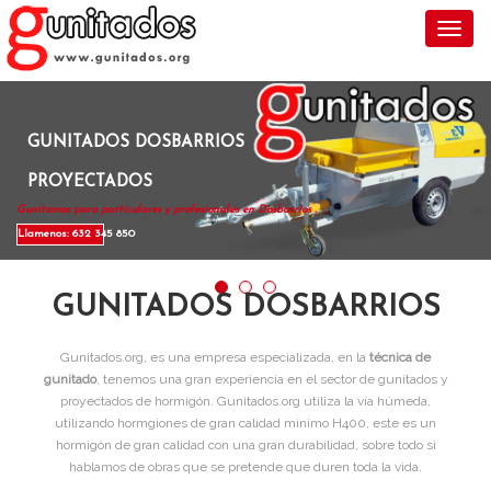
Toggl
GUNITADOS DOSBARRIOS
PROYECTADOS
Gunitamos para particulares y profesionales en Dosbarrios .
Llamenos: 632 345 850
GUNITADOS DOSBARRIOS
Gunitados.org, es una empresa especializada, en la
técnica de
gunitado
, tenemos una gran experiencia en el sector de gunitados y
proyectados de hormigón. Gunitados.org utiliza la vía húmeda,
utilizando hormgiones de gran calidad mínimo H400, este es un
hormigón de gran calidad con una gran durabilidad, sobre todo si
hablamos de obras que se pretende que duren toda la vida.