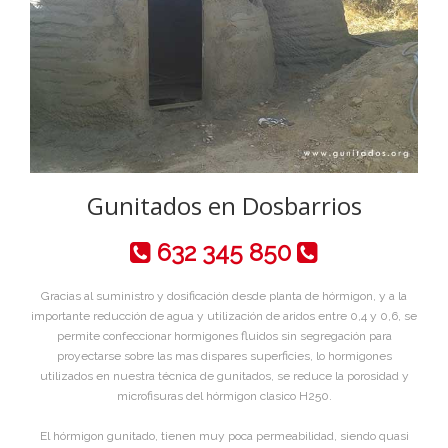
Gunitados en Dosbarrios
632 345 850
Gracias al suministro y dosificación desde planta de hórmigon, y a la
importante reducción de agua y utilización de aridos entre 0,4 y 0,6, se
permite confeccionar hormigones fluidos sin segregación para
proyectarse sobre las mas dispares superficies, lo hormigones
utilizados en nuestra técnica de gunitados, se reduce la porosidad y
microfisuras del hórmigon clasico H250.
El hórmigon gunitado, tienen muy poca permeabilidad, siendo quasi