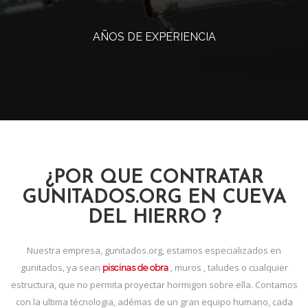
AÑOS DE EXPERIENCIA
¿POR QUE CONTRATAR
GUNITADOS.ORG EN CUEVA
DEL HIERRO ?
Nuestra empresa, gunitados.org, estamos especializados en
gunitados, ya sean
, muros , taludes o cualquier
piscinas de obra
estructura, que no permita proyectar hormigon sobre ella. Contamos
con la ultima técnologia, adémas de un gran equipo humano, cada