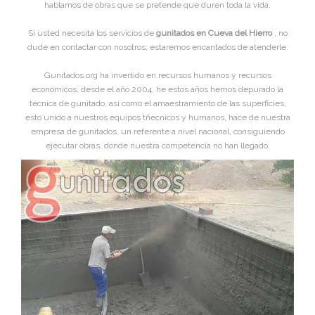
hablamos de obras que se pretende que duren toda la vida.
Si usted necesita los servicios de
gunitados en Cueva del Hierro
, no
dude en contactar con nosotros, estaremos encantados de atenderle.
Gunitados.org ha invertido en recursos humanos y recursos
económicos, desde el año 2004, he estos años hemos depurado la
técnica de gunitado, asi como el amaestramiento de las superficies,
esto unido a nuestros equipos tñecnicos y humanos, hace de nuestra
empresa de gunitados, un referente a nivel nacional, consiguiendo
ejecutar obras, donde nuestra competencia no han llegado.