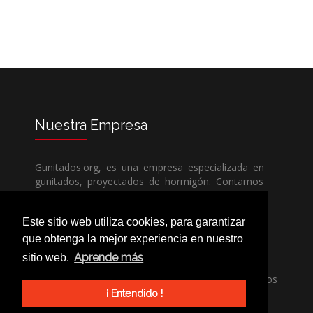
Nuestra
Empresa
Gunitados.org, es una empresa especializada en
gunitados, proyectados de hormigón. Contamos
con todos los medios humanos y técnicos, para
poder dar un servicio de calidad a un precio sin
Este sitio web utiliza cookies, para garantizar
competencia.
que obtenga la mejor experiencia en nuestro
Aprende más
sitio web.
Si necesita una empresa de gunitados, no dude
en llamarnos, nuestros técnicos estran encantados
de poder ayudarle, ya sea usted particular o
¡ Entendido !
profesional.