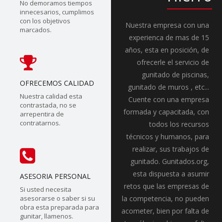
No demoramos tiempos
innecesarios, cumplimos
con los objetivos
Nuestra empresa con una
marcados.
experienca de mas de 15
años, esta en posición, de
ofrecerle el servicio de
gunitado de piscinas,
OFRECEMOS CALIDAD
gunitado de muros , etc...
Nuestra calidad esta
Cuente con una empresa
contrastada, no se
formada y capacitada, con
arrepentira de
contratarnos.
todos los recursos
técnicos y humanos, para
realizar, sus trabajos de
gunitado. Gunitados.org,
esta dispuesta a asumir
ASESORIA PERSONAL
retos que las empresas de
Si usted necesita
asesorarse o saber si su
la competencia, no pueden
obra esta preparada para
acometer, bien por falta de
gunitar, llamenos.