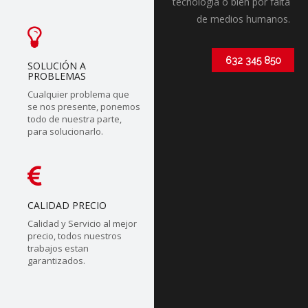
tecnólogia o bien por falta
de medios humanos.
632 345 850
SOLUCIÓN A
PROBLEMAS
Cualquier problema que
se nos presente, ponemos
todo de nuestra parte,
para solucionarlo.
CALIDAD PRECIO
Calidad y Servicio al mejor
precio, todos nuestros
trabajos estan
garantizados.