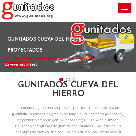
Toggl
GUNITADOS CUEVA DEL HIERRO
PROYECTADOS
Gunitamos para particulares y profesionales en Cueva del Hierro .
Llamenos: 632 345 850
GUNITADOS CUEVA DEL
HIERRO
Gunitados.org, es una empresa especializada, en la
técnica de
gunitado
, tenemos una gran experiencia en el sector de gunitados y
proyectados de hormigón. Gunitados.org utiliza la vía húmeda,
utilizando hormgiones de gran calidad mínimo H400, este es un
hormigón de gran calidad con una gran durabilidad, sobre todo si