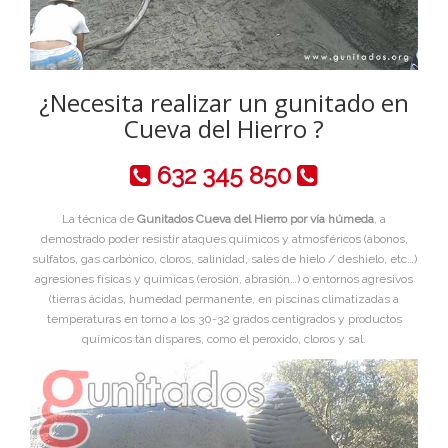
¿Necesita realizar un gunitado en
Cueva del Hierro ?
632 345 850
La técnica de
Gunitados Cueva del Hierro por vía húmeda
, a
demostrado poder resistir ataques químicos y atmosféricos (abonos,
sulfatos, gas carbónico, cloros, salinidad, sales de hielo / deshielo, etc…)
agresiones físicas y químicas (erosión, abrasión…) o entornos agresivos
(tierras ácidas, humedad permanente, en piscinas climatizadas a
temperaturas en torno a los 30-32 grados centigrados y productos
químicos tan dispares, como el peroxido, cloros y sal.