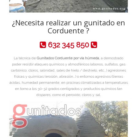
¿Necesita realizar un gunitado en
Corduente ?
632 345 850
La técnica de
Gunitados Corduente por vía húmeda
, a demostrado
poder resistir ataques químicos y atmosféricos (abonos, sulfatos, gas
carbónico, cloros, salinidad, sales de hielo / deshielo, etc…) agresiones
físicas y químicas (erosión, abrasión…) o entornos agresivos (tierras
ácidas, humedad permanente, en piscinas climatizadas a temperaturas
en torno a los 30-32 grados centigrados y productos químicos tan
dispares, como el peroxido, cloros y sal.