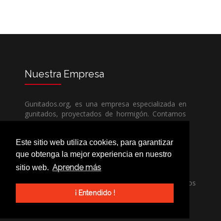
Nuestra
Empresa
Gunitados.org, es una empresa especializada en
gunitados, proyectados de hormigón. Contamos
con todos los medios humanos y técnicos, para
poder dar un servicio de calidad a un precio sin
Este sitio web utiliza cookies, para garantizar
competencia.
que obtenga la mejor experiencia en nuestro
Aprende más
sitio web.
Si necesita una empresa de gunitados, no dude
en llamarnos, nuestros técnicos estran encantados
de poder ayudarle, ya sea usted particular o
¡ Entendido !
profesional.