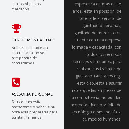
con los objetivos
experienca de mas de 15
marcados.
años, esta en posición, de
ofrecerle el servicio de
gunitado de piscinas,
gunitado de muros , etc...
OFRECEMOS CALIDAD
Cuente con una empresa
formada y capacitada, con
Nuestra calidad esta
contrastada, no se
todos los recursos
arrepentira de
técnicos y humanos, para
contratarnos.
realizar, sus trabajos de
gunitado. Gunitados.org,
esta dispuesta a asumir
retos que las empresas de
ASESORIA PERSONAL
la competencia, no pueden
Si usted necesita
acometer, bien por falta de
asesorarse o saber si su
tecnólogia o bien por falta
obra esta preparada para
gunitar, llamenos.
de medios humanos.