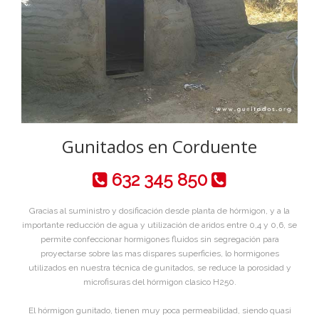
Gunitados en Corduente
632 345 850
Gracias al suministro y dosificación desde planta de hórmigon, y a la
importante reducción de agua y utilización de aridos entre 0,4 y 0,6, se
permite confeccionar hormigones fluidos sin segregación para
proyectarse sobre las mas dispares superficies, lo hormigones
utilizados en nuestra técnica de gunitados, se reduce la porosidad y
microfisuras del hórmigon clasico H250.
El hórmigon gunitado, tienen muy poca permeabilidad, siendo quasi