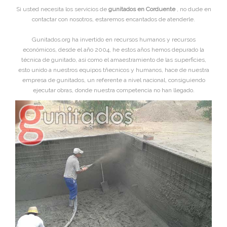
Si usted necesita los servicios de
gunitados en Corduente
, no dude en
contactar con nosotros, estaremos encantados de atenderle.
Gunitados.org ha invertido en recursos humanos y recursos
económicos, desde el año 2004, he estos años hemos depurado la
técnica de gunitado, asi como el amaestramiento de las superficies,
esto unido a nuestros equipos tñecnicos y humanos, hace de nuestra
empresa de gunitados, un referente a nivel nacional, consiguiendo
ejecutar obras, donde nuestra competencia no han llegado.