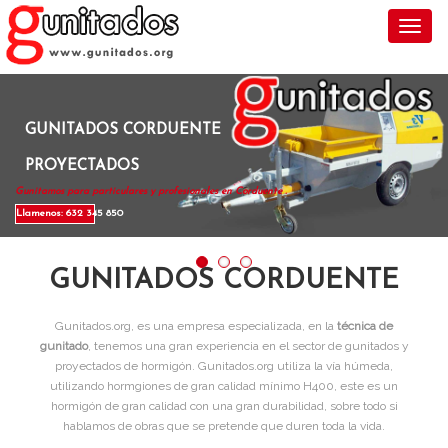
Toggl
GUNITADOS CORDUENTE
PROYECTADOS
Gunitamos para particulares y profesionales en Corduente .
Llamenos: 632 345 850
GUNITADOS CORDUENTE
Gunitados.org, es una empresa especializada, en la
técnica de
gunitado
, tenemos una gran experiencia en el sector de gunitados y
proyectados de hormigón. Gunitados.org utiliza la vía húmeda,
utilizando hormgiones de gran calidad mínimo H400, este es un
hormigón de gran calidad con una gran durabilidad, sobre todo si
hablamos de obras que se pretende que duren toda la vida.