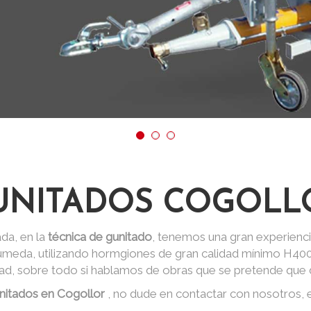
UNITADOS COGOLL
da, en la
técnica de gunitado
, tenemos una gran experienci
 húmeda, utilizando hormgiones de gran calidad mínimo H40
dad, sobre todo si hablamos de obras que se pretende que d
nitados en Cogollor
, no dude en contactar con nosotros,