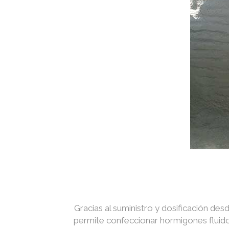
Gracias al suministro y dosificación des
permite confeccionar hormigones fluidos