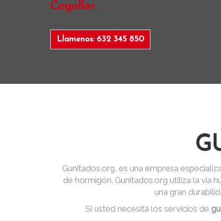
Cogollor .
Llamenos: 632 345 850
G
Gunitados.org, es una empresa especializa
de hormigón. Gunitados.org utiliza la vía
una gran durabili
Si usted necesita los servicios de
gu