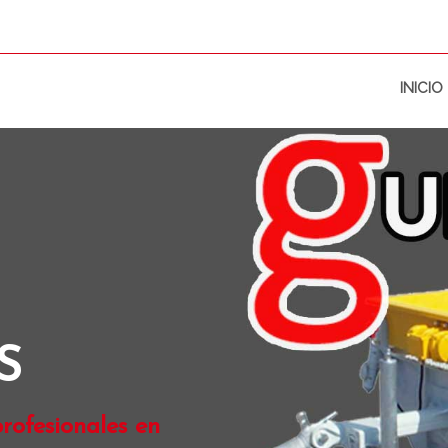
INICIO
S
rofesionales en