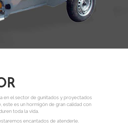
OR
a en el sector de gunitados y proyectados
0, este es un hormigón de gran calidad con
uren toda la vida.
 estaremos encantados de atenderle.