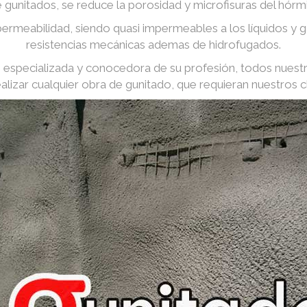
e gunitados, se reduce la porosidad y microfisuras del hórm
ermeabilidad, siendo quasi impermeables a los líquidos y
resistencias mecánicas ademas de hidrofugados.
especializada y conocedora de su profesión, todos nuest
ealizar cualquier obra de gunitado, que requieran nuestros cl