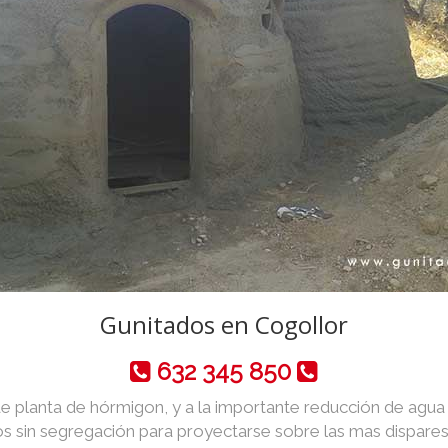
Gunitados en Cogollor
632 345 850
de planta de hórmigon, y a la importante reducción de agua y 
 sin segregación para proyectarse sobre las mas dispares 