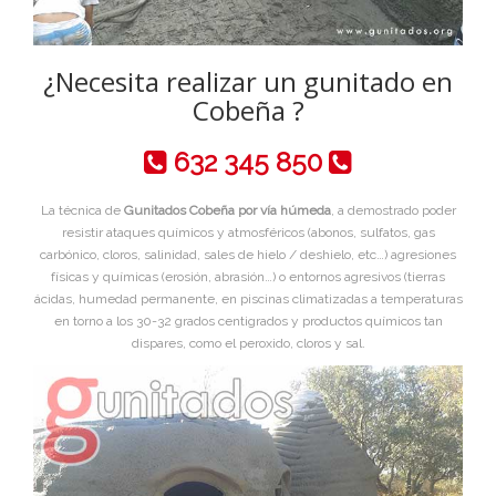
¿Necesita realizar un gunitado en
Cobeña ?
632 345 850
La técnica de
Gunitados Cobeña por vía húmeda
, a demostrado poder
resistir ataques químicos y atmosféricos (abonos, sulfatos, gas
carbónico, cloros, salinidad, sales de hielo / deshielo, etc…) agresiones
físicas y químicas (erosión, abrasión…) o entornos agresivos (tierras
ácidas, humedad permanente, en piscinas climatizadas a temperaturas
en torno a los 30-32 grados centigrados y productos químicos tan
dispares, como el peroxido, cloros y sal.