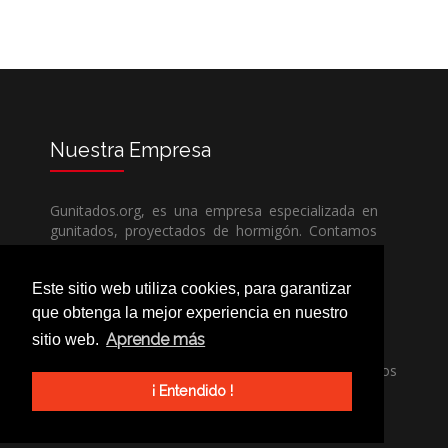
Nuestra
Empresa
Gunitados.org, es una empresa especializada en
gunitados, proyectados de hormigón. Contamos
con todos los medios humanos y técnicos, para
poder dar un servicio de calidad a un precio sin
Este sitio web utiliza cookies, para garantizar
competencia.
que obtenga la mejor experiencia en nuestro
Aprende más
sitio web.
Si necesita una empresa de gunitados, no dude
en llamarnos, nuestros técnicos estran encantados
de poder ayudarle, ya sea usted particular o
¡ Entendido !
profesional.