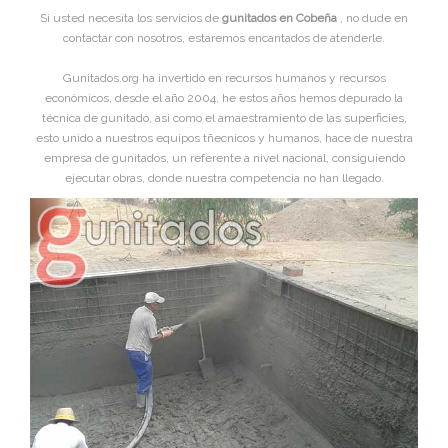
Si usted necesita los servicios de
gunitados en Cobeña
, no dude en
contactar con nosotros, estaremos encantados de atenderle.
Gunitados.org ha invertido en recursos humanos y recursos
económicos, desde el año 2004, he estos años hemos depurado la
técnica de gunitado, asi como el amaestramiento de las superficies,
esto unido a nuestros equipos tñecnicos y humanos, hace de nuestra
empresa de gunitados, un referente a nivel nacional, consiguiendo
ejecutar obras, donde nuestra competencia no han llegado.