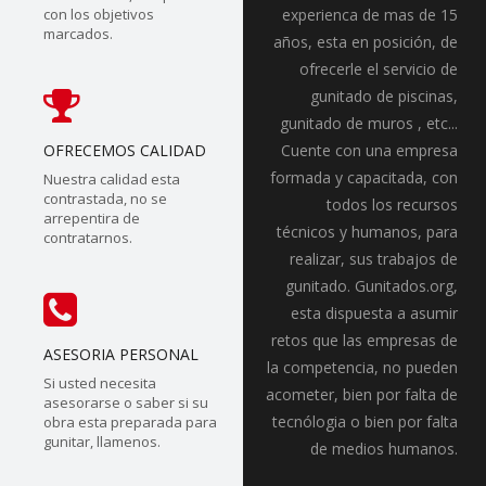
con los objetivos
experienca de mas de 15
marcados.
años, esta en posición, de
ofrecerle el servicio de
gunitado de piscinas,
gunitado de muros , etc...
OFRECEMOS CALIDAD
Cuente con una empresa
formada y capacitada, con
Nuestra calidad esta
contrastada, no se
todos los recursos
arrepentira de
técnicos y humanos, para
contratarnos.
realizar, sus trabajos de
gunitado. Gunitados.org,
esta dispuesta a asumir
retos que las empresas de
ASESORIA PERSONAL
la competencia, no pueden
Si usted necesita
acometer, bien por falta de
asesorarse o saber si su
tecnólogia o bien por falta
obra esta preparada para
gunitar, llamenos.
de medios humanos.