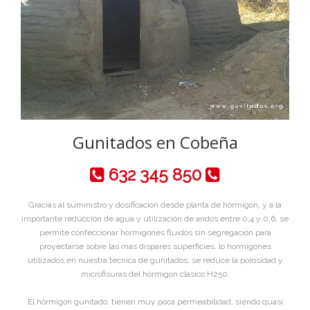
Gunitados en Cobeña
632 345 850
Gracias al suministro y dosificación desde planta de hórmigon, y a la
importante reducción de agua y utilización de aridos entre 0,4 y 0,6, se
permite confeccionar hormigones fluidos sin segregación para
proyectarse sobre las mas dispares superficies, lo hormigones
utilizados en nuestra técnica de gunitados, se reduce la porosidad y
microfisuras del hórmigon clasico H250.
El hórmigon gunitado, tienen muy poca permeabilidad, siendo quasi