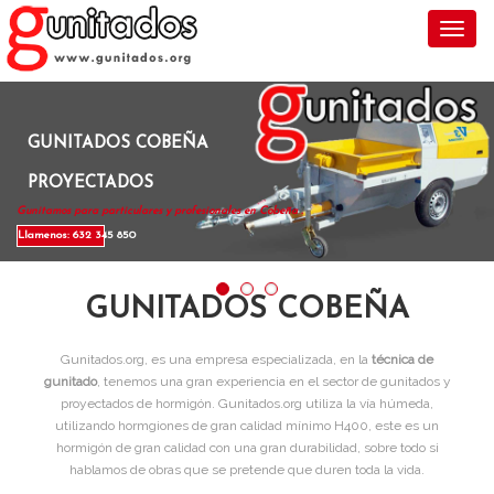
Toggl
GUNITADOS COBEÑA
PROYECTADOS
Gunitamos para particulares y profesionales en Cobeña .
Llamenos: 632 345 850
GUNITADOS COBEÑA
Gunitados.org, es una empresa especializada, en la
técnica de
gunitado
, tenemos una gran experiencia en el sector de gunitados y
proyectados de hormigón. Gunitados.org utiliza la vía húmeda,
utilizando hormgiones de gran calidad mínimo H400, este es un
hormigón de gran calidad con una gran durabilidad, sobre todo si
hablamos de obras que se pretende que duren toda la vida.