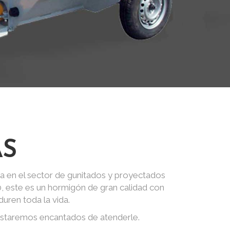
AS
a en el sector de gunitados y proyectados
0, este es un hormigón de gran calidad con
uren toda la vida.
estaremos encantados de atenderle.