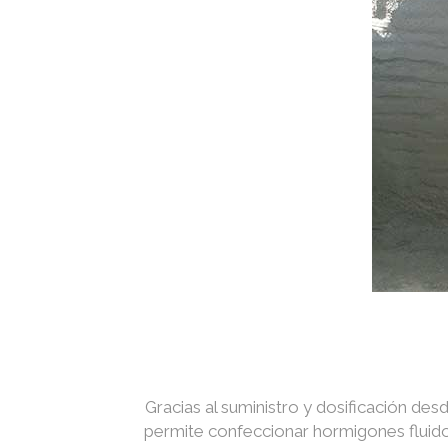
Gracias al suministro y dosificación des
permite confeccionar hormigones fluidos