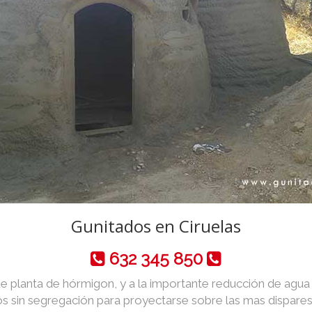
Gunitados en Ciruelas
632 345 850
de planta de hórmigon, y a la importante reducción de agua y 
 sin segregación para proyectarse sobre las mas dispares 