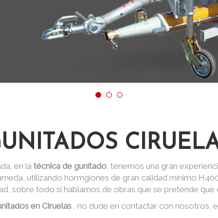
UNITADOS CIRUEL
da, en la
técnica de gunitado
, tenemos una gran experienci
 húmeda, utilizando hormgiones de gran calidad mínimo H40
dad, sobre todo si hablamos de obras que se pretende que d
nitados en Ciruelas
, no dude en contactar con nosotros, 