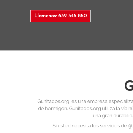
Llamenos: 632 345 850
G
Gunitados.org, es una empresa especializa
de hormigón. Gunitados.org utiliza la vía
una gran durabili
Si usted necesita los servicios de
gu