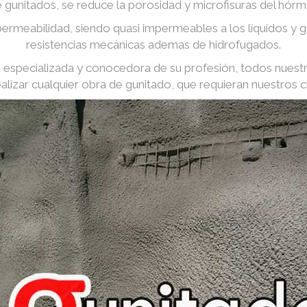
e gunitados, se reduce la porosidad y microfisuras del hórm
ermeabilidad, siendo quasi impermeables a los líquidos y
resistencias mecánicas ademas de hidrofugados.
especializada y conocedora de su profesión, todos nuest
ealizar cualquier obra de gunitado, que requieran nuestros cl