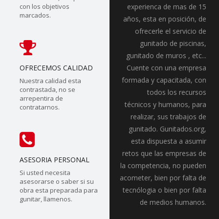
con los objetivos
experienca de mas de 15
marcados.
años, esta en posición, de
ofrecerle el servicio de
gunitado de piscinas,
gunitado de muros , etc...
OFRECEMOS CALIDAD
Cuente con una empresa
formada y capacitada, con
Nuestra calidad esta
contrastada, no se
todos los recursos
arrepentira de
técnicos y humanos, para
contratarnos.
realizar, sus trabajos de
gunitado. Gunitados.org,
esta dispuesta a asumir
retos que las empresas de
ASESORIA PERSONAL
la competencia, no pueden
Si usted necesita
acometer, bien por falta de
asesorarse o saber si su
tecnólogia o bien por falta
obra esta preparada para
gunitar, llamenos.
de medios humanos.