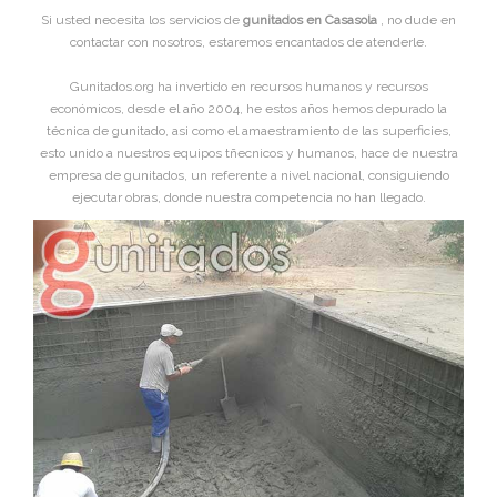
Si usted necesita los servicios de
gunitados en Casasola
, no dude en
contactar con nosotros, estaremos encantados de atenderle.
Gunitados.org ha invertido en recursos humanos y recursos
económicos, desde el año 2004, he estos años hemos depurado la
técnica de gunitado, asi como el amaestramiento de las superficies,
esto unido a nuestros equipos tñecnicos y humanos, hace de nuestra
empresa de gunitados, un referente a nivel nacional, consiguiendo
ejecutar obras, donde nuestra competencia no han llegado.