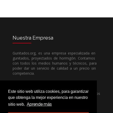
Nuestra
Empresa
Gunitados.org, es una empresa especializada en
gunitados, proyectados de hormigón. Contamos
con todos los medios humanos y técnicos, para
poder dar un servicio de calidad a un precio sin
competencia.
Si necesita una empresa de gunitados, no dude
Este sitio web utiliza cookies, para garantizar
en llamarnos, nuestros técnicos estran encantados
que obtenga la mejor experiencia en nuestro
de poder ayudarle, ya sea usted particular o
profesional.
Aprende más
sitio web.