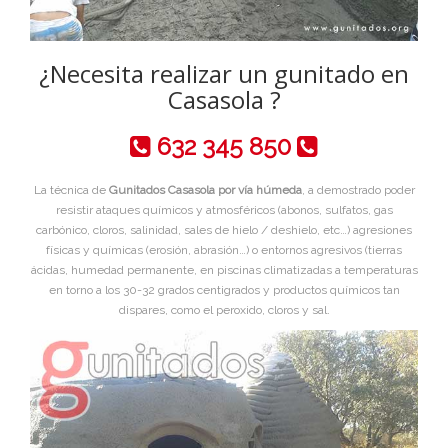
¿Necesita realizar un gunitado en
Casasola ?
632 345 850
La técnica de
Gunitados Casasola por vía húmeda
, a demostrado poder
resistir ataques químicos y atmosféricos (abonos, sulfatos, gas
carbónico, cloros, salinidad, sales de hielo / deshielo, etc…) agresiones
físicas y químicas (erosión, abrasión…) o entornos agresivos (tierras
ácidas, humedad permanente, en piscinas climatizadas a temperaturas
en torno a los 30-32 grados centigrados y productos químicos tan
dispares, como el peroxido, cloros y sal.