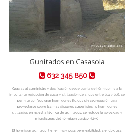
Gunitados en Casasola
632 345 850
Gracias al suministro y dosificación desde planta de hórmigon, y a la
importante reducción de agua y utilización de aridos entre 0,4 y 0,6, se
permite confeccionar hormigones fluidos sin segregación para
proyectarse sobre las mas dispares superficies, lo hormigones
utilizados en nuestra técnica de gunitados, se reduce la porosidad y
microfisuras del hórmigon clasico H250.
El hórmigon gunitado, tienen muy poca permeabilidad, siendo quasi