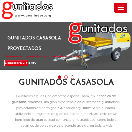
Toggl
GUNITADOS CASASOLA
PROYECTADOS
Gunitamos para particulares y profesionales en Casasola .
Llamenos: 632 345 850
GUNITADOS CASASOLA
Gunitados.org, es una empresa especializada, en la
técnica de
gunitado
, tenemos una gran experiencia en el sector de gunitados y
proyectados de hormigón. Gunitados.org utiliza la vía húmeda,
utilizando hormgiones de gran calidad mínimo H400, este es un
hormigón de gran calidad con una gran durabilidad, sobre todo si
hablamos de obras que se pretende que duren toda la vida.