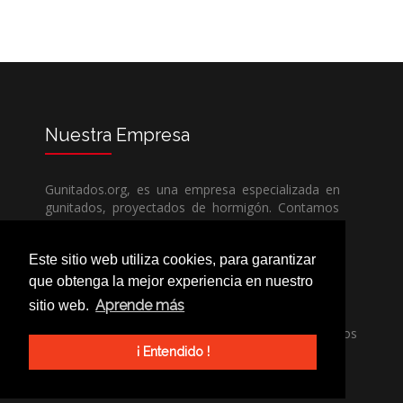
Nuestra
Empresa
Gunitados.org, es una empresa especializada en
gunitados, proyectados de hormigón. Contamos
con todos los medios humanos y técnicos, para
poder dar un servicio de calidad a un precio sin
Este sitio web utiliza cookies, para garantizar
competencia.
que obtenga la mejor experiencia en nuestro
Aprende más
sitio web.
Si necesita una empresa de gunitados, no dude
en llamarnos, nuestros técnicos estran encantados
de poder ayudarle, ya sea usted particular o
¡ Entendido !
profesional.