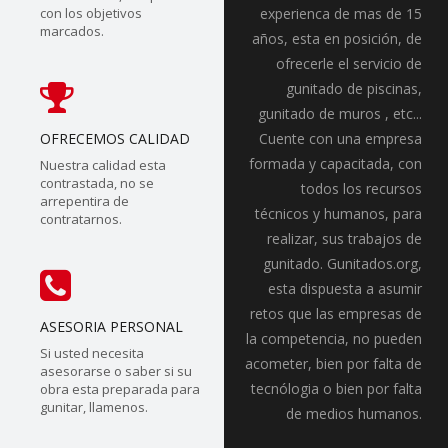
con los objetivos
experienca de mas de 15
marcados.
años, esta en posición, de
ofrecerle el servicio de
gunitado de piscinas,
gunitado de muros , etc...
OFRECEMOS CALIDAD
Cuente con una empresa
formada y capacitada, con
Nuestra calidad esta
contrastada, no se
todos los recursos
arrepentira de
técnicos y humanos, para
contratarnos.
realizar, sus trabajos de
gunitado. Gunitados.org,
esta dispuesta a asumir
retos que las empresas de
ASESORIA PERSONAL
la competencia, no pueden
Si usted necesita
acometer, bien por falta de
asesorarse o saber si su
tecnólogia o bien por falta
obra esta preparada para
gunitar, llamenos.
de medios humanos.