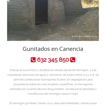
Gunitados en Canencia
632 345 850
Gracias al suministro y dosificación desde planta de hórmigon, y a la
importante reducción de agua y utilización de aridos entre 0,4 y 0,6, se
permite confeccionar hormigones fluidos sin segregación para
proyectarse sobre las mas dispares superficies, lo hormigones
utilizados en nuestra técnica de gunitados, se reduce la porosidad y
microfisuras del hórmigon clasico H250.
El hórmigon gunitado, tienen muy poca permeabilidad, siendo quasi