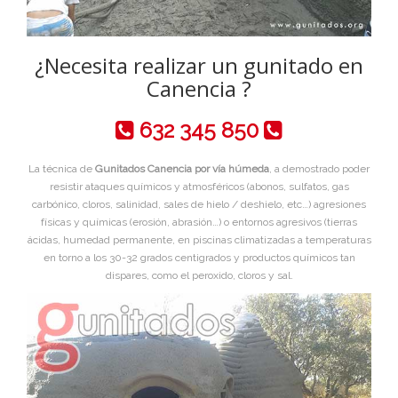
¿Necesita realizar un gunitado en
Canencia ?
632 345 850
La técnica de
Gunitados Canencia por vía húmeda
, a demostrado poder
resistir ataques químicos y atmosféricos (abonos, sulfatos, gas
carbónico, cloros, salinidad, sales de hielo / deshielo, etc…) agresiones
físicas y químicas (erosión, abrasión…) o entornos agresivos (tierras
ácidas, humedad permanente, en piscinas climatizadas a temperaturas
en torno a los 30-32 grados centigrados y productos químicos tan
dispares, como el peroxido, cloros y sal.