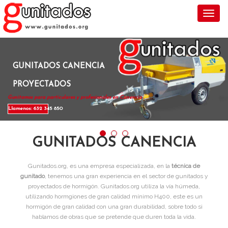
Toggl
GUNITADOS CANENCIA
PROYECTADOS
Gunitamos para particulares y profesionales en Canencia .
Llamenos: 632 345 850
GUNITADOS CANENCIA
Gunitados.org, es una empresa especializada, en la
técnica de
gunitado
, tenemos una gran experiencia en el sector de gunitados y
proyectados de hormigón. Gunitados.org utiliza la vía húmeda,
utilizando hormgiones de gran calidad mínimo H400, este es un
hormigón de gran calidad con una gran durabilidad, sobre todo si
hablamos de obras que se pretende que duren toda la vida.