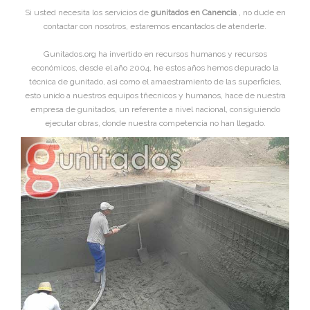
Si usted necesita los servicios de
gunitados en Canencia
, no dude en
contactar con nosotros, estaremos encantados de atenderle.
Gunitados.org ha invertido en recursos humanos y recursos
económicos, desde el año 2004, he estos años hemos depurado la
técnica de gunitado, asi como el amaestramiento de las superficies,
esto unido a nuestros equipos tñecnicos y humanos, hace de nuestra
empresa de gunitados, un referente a nivel nacional, consiguiendo
ejecutar obras, donde nuestra competencia no han llegado.