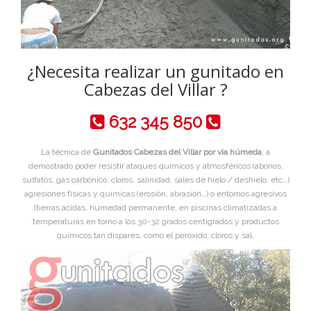
¿Necesita realizar un gunitado en
Cabezas del Villar ?
632 345 850
La técnica de
Gunitados Cabezas del Villar por vía húmeda
, a
demostrado poder resistir ataques químicos y atmosféricos (abonos,
sulfatos, gas carbónico, cloros, salinidad, sales de hielo / deshielo, etc…)
agresiones físicas y químicas (erosión, abrasión…) o entornos agresivos
(tierras ácidas, humedad permanente, en piscinas climatizadas a
temperaturas en torno a los 30-32 grados centigrados y productos
químicos tan dispares, como el peroxido, cloros y sal.