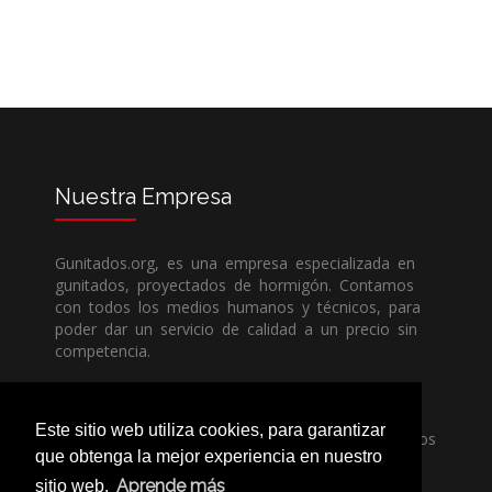
Nuestra
Empresa
Gunitados.org, es una empresa especializada en
gunitados, proyectados de hormigón. Contamos
con todos los medios humanos y técnicos, para
poder dar un servicio de calidad a un precio sin
competencia.
Si necesita una empresa de gunitados, no dude
Este sitio web utiliza cookies, para garantizar
en llamarnos, nuestros técnicos estran encantados
que obtenga la mejor experiencia en nuestro
de poder ayudarle, ya sea usted particular o
profesional.
Aprende más
sitio web.