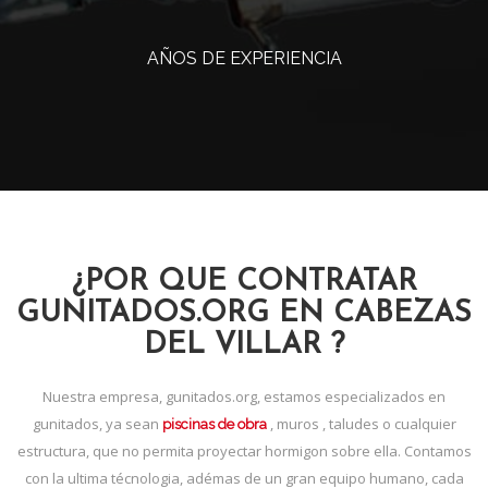
AÑOS DE EXPERIENCIA
¿POR QUE CONTRATAR
GUNITADOS.ORG EN CABEZAS
DEL VILLAR ?
Nuestra empresa, gunitados.org, estamos especializados en
gunitados, ya sean
, muros , taludes o cualquier
piscinas de obra
estructura, que no permita proyectar hormigon sobre ella. Contamos
con la ultima técnologia, adémas de un gran equipo humano, cada