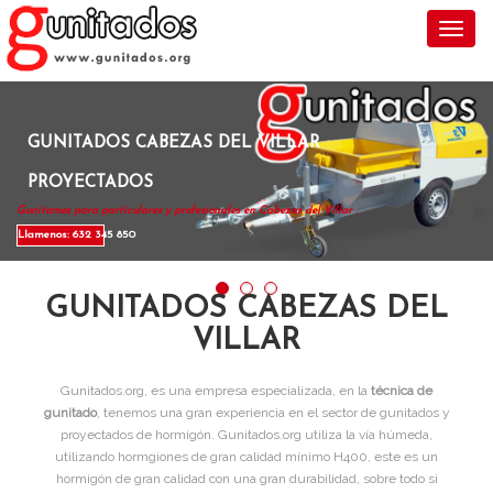
Toggl
GUNITADOS CABEZAS DEL VILLAR
PROYECTADOS
Gunitamos para particulares y profesionales en Cabezas del Villar .
Llamenos: 632 345 850
GUNITADOS CABEZAS DEL
VILLAR
Gunitados.org, es una empresa especializada, en la
técnica de
gunitado
, tenemos una gran experiencia en el sector de gunitados y
proyectados de hormigón. Gunitados.org utiliza la vía húmeda,
utilizando hormgiones de gran calidad mínimo H400, este es un
hormigón de gran calidad con una gran durabilidad, sobre todo si