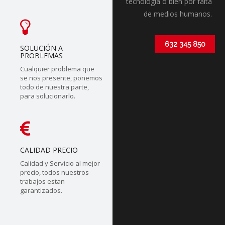
tecnólogia o bien por falta
de medios humanos.
632 345 850
SOLUCIÓN A
PROBLEMAS
Cualquier problema que
se nos presente, ponemos
todo de nuestra parte,
para solucionarlo.
CALIDAD PRECIO
Calidad y Servicio al mejor
precio, todos nuestros
trabajos estan
garantizados.