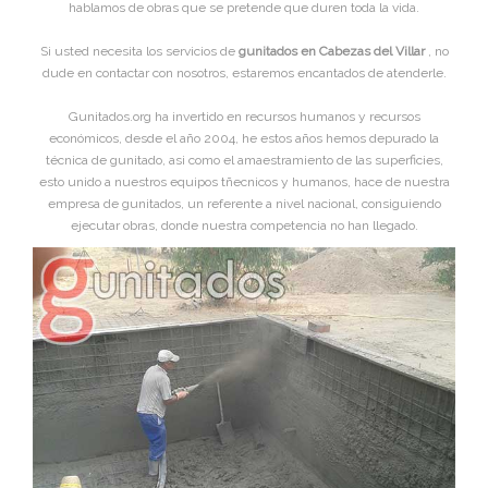
hablamos de obras que se pretende que duren toda la vida.
Si usted necesita los servicios de
gunitados en Cabezas del Villar
, no
dude en contactar con nosotros, estaremos encantados de atenderle.
Gunitados.org ha invertido en recursos humanos y recursos
económicos, desde el año 2004, he estos años hemos depurado la
técnica de gunitado, asi como el amaestramiento de las superficies,
esto unido a nuestros equipos tñecnicos y humanos, hace de nuestra
empresa de gunitados, un referente a nivel nacional, consiguiendo
ejecutar obras, donde nuestra competencia no han llegado.