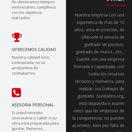
No demoramos tiempos
innecesarios, cumplimos
con los objetivos
Nuestra empresa con una
marcados.
experienca de mas de 15
años, esta en posición, de
ofrecerle el servicio de
gunitado de piscinas,
OFRECEMOS CALIDAD
gunitado de muros , etc...
Nuestra calidad esta
Cuente con una empresa
contrastada, no se
formada y capacitada, con
arrepentira de
contratarnos.
todos los recursos
técnicos y humanos, para
realizar, sus trabajos de
gunitado. Gunitados.org,
esta dispuesta a asumir
ASESORIA PERSONAL
retos que las empresas de
Si usted necesita
asesorarse o saber si su
la competencia, no pueden
obra esta preparada para
acometer, bien por falta de
gunitar, llamenos.