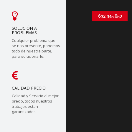
632 345 850
SOLUCIÓN A
PROBLEMAS
Cualquier problema que
se nos presente, ponemos
todo de nuestra parte,
para solucionarlo.
CALIDAD PRECIO
Calidad y Servicio al mejor
precio, todos nuestros
trabajos estan
garantizados.