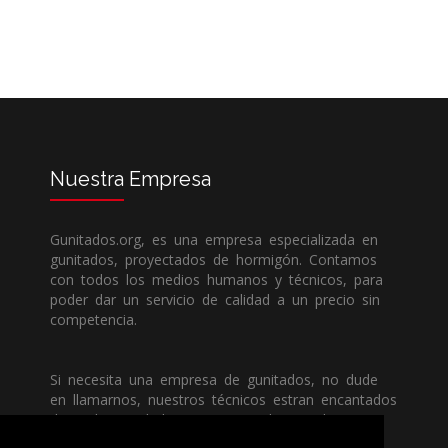
Nuestra
Empresa
Gunitados.org, es una empresa especializada en
gunitados, proyectados de hormigón. Contamos
con todos los medios humanos y técnicos, para
poder dar un servicio de calidad a un precio sin
competencia.
Si necesita una empresa de gunitados, no dude
en llamarnos, nuestros técnicos estran encantados
de poder ayudarle, ya sea usted particular o
profesional.