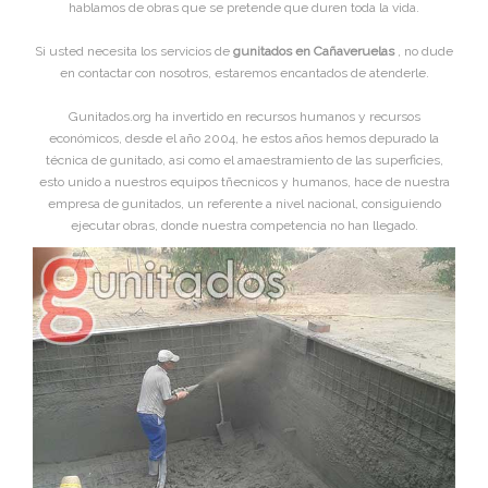
hablamos de obras que se pretende que duren toda la vida.
Si usted necesita los servicios de
gunitados en Cañaveruelas
, no dude
en contactar con nosotros, estaremos encantados de atenderle.
Gunitados.org ha invertido en recursos humanos y recursos
económicos, desde el año 2004, he estos años hemos depurado la
técnica de gunitado, asi como el amaestramiento de las superficies,
esto unido a nuestros equipos tñecnicos y humanos, hace de nuestra
empresa de gunitados, un referente a nivel nacional, consiguiendo
ejecutar obras, donde nuestra competencia no han llegado.