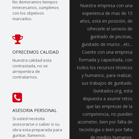
No demoramos tiempos
Nuestra empresa con una
innecesarios, cumplimos
con los objetivos
experienca de mas de 15
marcados.
años, esta en posición, de
ofrecerle el servicio de
gunitado de piscinas,
gunitado de muros , etc...
OFRECEMOS CALIDAD
Cuente con una empresa
formada y capacitada, con
Nuestra calidad esta
contrastada, no se
todos los recursos técnicos
arrepentira de
y humanos, para realizar,
contratarnos.
sus trabajos de gunitado.
Gunitados.org, esta
dispuesta a asumir retos
que las empresas de la
ASESORIA PERSONAL
competencia, no pueden
Si usted necesita
acometer, bien por falta de
asesorarse o saber si su
tecnólogia o bien por falta
obra esta preparada para
gunitar, llamenos.
de medios humanos.