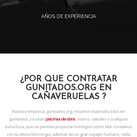
AÑOS DE EXPERIENCIA
¿POR QUE CONTRATAR
GUNITADOS.ORG EN
CAÑAVERUELAS ?
Nuestra empresa, gunitados.org, estamos especializados en
gunitados, ya sean
, muros , taludes o cualquier
piscinas de obra
estructura, que no permita proyectar hormigon sobre ella. Contamos
con la ultima técnologia, adémas de un gran equipo humano, cada