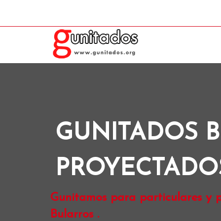
GUNITADOS 
PROYECTADO
Gunitamos para particulares y p
Bularros .