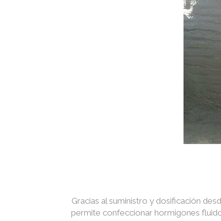
Gracias al suministro y dosificación des
permite confeccionar hormigones fluidos