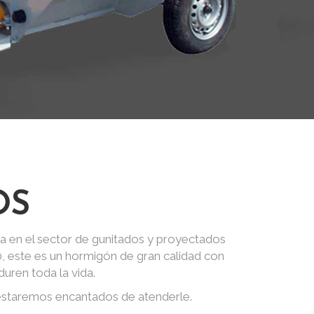
OS
a en el sector de gunitados y proyectados
0, este es un hormigón de gran calidad con
uren toda la vida.
 estaremos encantados de atenderle.