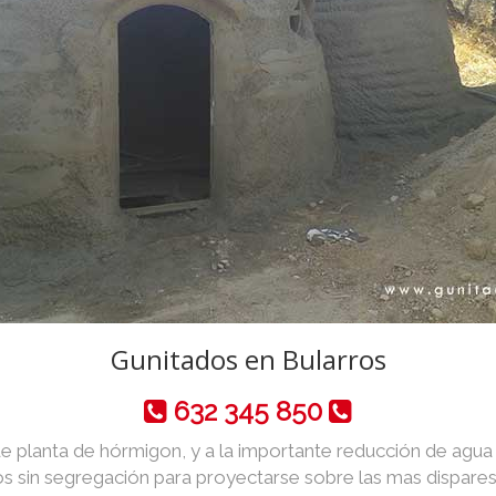
Gunitados en Bularros
632 345 850
de planta de hórmigon, y a la importante reducción de agua y 
 sin segregación para proyectarse sobre las mas dispares 