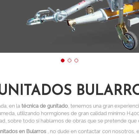
UNITADOS BULARR
da, en la
técnica de gunitado
, tenemos una gran experienci
 húmeda, utilizando hormgiones de gran calidad mínimo H40
dad, sobre todo si hablamos de obras que se pretende que d
nitados en Bularros
, no dude en contactar con nosotros,