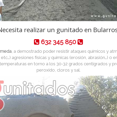
Necesita realizar un gunitado en Bularros
632 345 850
húmeda
, a demostrado poder resistir ataques químicos y atm
o, etc…) agresiones físicas y químicas (erosión, abrasión…) o
 temperaturas en torno a los 30-32 grados centigrados y p
peroxido, cloros y sal.