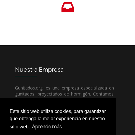
Nuestra
Empresa
Gunitados.org, es una empresa especializada en
gunitados, proyectados de hormigón. Contamos
con todos los medios humanos y técnicos, para
poder dar un servicio de calidad a un precio sin
Este sitio web utiliza cookies, para garantizar
competencia.
que obtenga la mejor experiencia en nuestro
Aprende más
sitio web.
Si necesita una empresa de gunitados, no dude