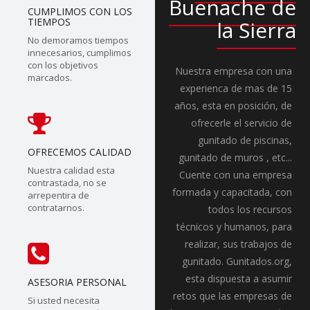
Buenache de
CUMPLIMOS CON LOS
TIEMPOS
la Sierra
No demoramos tiempos
innecesarios, cumplimos
con los objetivos
Nuestra empresa con una
marcados.
experienca de mas de 15
años, esta en posición, de
ofrecerle el servicio de
gunitado de piscinas,
OFRECEMOS CALIDAD
gunitado de muros , etc...
Nuestra calidad esta
Cuente con una empresa
contrastada, no se
formada y capacitada, con
arrepentira de
contratarnos.
todos los recursos
técnicos y humanos, para
realizar, sus trabajos de
gunitado. Gunitados.org,
esta dispuesta a asumir
ASESORIA PERSONAL
retos que las empresas de
Si usted necesita