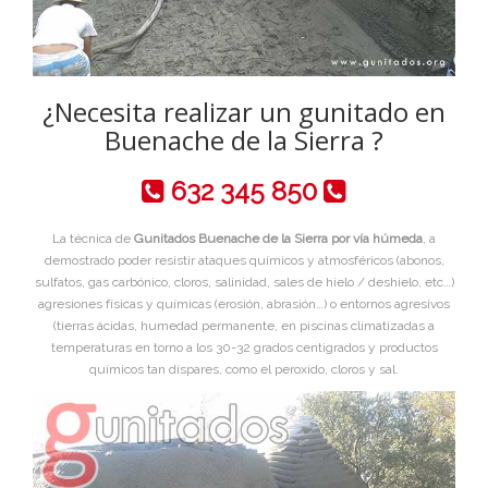
¿Necesita realizar un gunitado en
Buenache de la Sierra ?
632 345 850
La técnica de
Gunitados Buenache de la Sierra por vía húmeda
, a
demostrado poder resistir ataques químicos y atmosféricos (abonos,
sulfatos, gas carbónico, cloros, salinidad, sales de hielo / deshielo, etc…)
agresiones físicas y químicas (erosión, abrasión…) o entornos agresivos
(tierras ácidas, humedad permanente, en piscinas climatizadas a
temperaturas en torno a los 30-32 grados centigrados y productos
químicos tan dispares, como el peroxido, cloros y sal.