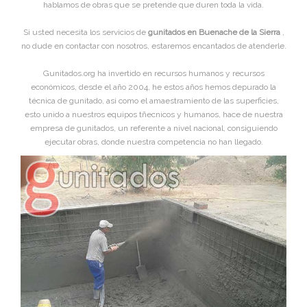
hablamos de obras que se pretende que duren toda la vida.
Si usted necesita los servicios de
gunitados en Buenache de la Sierra
,
no dude en contactar con nosotros, estaremos encantados de atenderle.
Gunitados.org ha invertido en recursos humanos y recursos
económicos, desde el año 2004, he estos años hemos depurado la
técnica de gunitado, asi como el amaestramiento de las superficies,
esto unido a nuestros equipos tñecnicos y humanos, hace de nuestra
empresa de gunitados, un referente a nivel nacional, consiguiendo
ejecutar obras, donde nuestra competencia no han llegado.