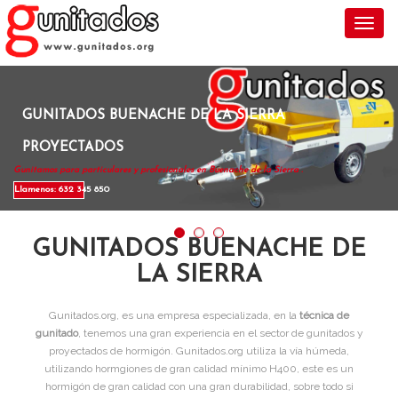
Toggl
GUNITADOS BUENACHE DE LA SIERRA
PROYECTADOS
Gunitamos para particulares y profesionales en Buenache de la Sierra .
Llamenos: 632 345 850
GUNITADOS BUENACHE DE
LA SIERRA
Gunitados.org, es una empresa especializada, en la
técnica de
gunitado
, tenemos una gran experiencia en el sector de gunitados y
proyectados de hormigón. Gunitados.org utiliza la vía húmeda,
utilizando hormgiones de gran calidad mínimo H400, este es un
hormigón de gran calidad con una gran durabilidad, sobre todo si