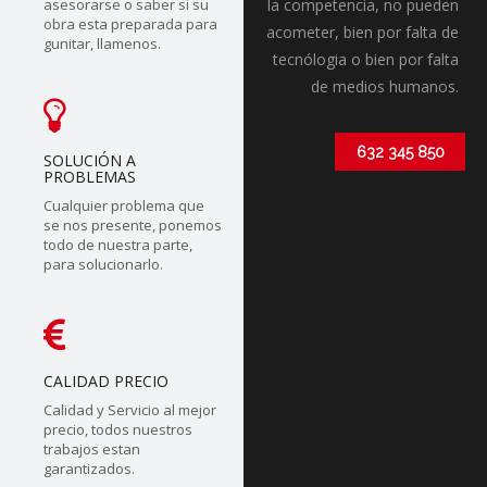
asesorarse o saber si su
la competencia, no pueden
obra esta preparada para
acometer, bien por falta de
gunitar, llamenos.
tecnólogia o bien por falta
de medios humanos.
632 345 850
SOLUCIÓN A
PROBLEMAS
Cualquier problema que
se nos presente, ponemos
todo de nuestra parte,
para solucionarlo.
CALIDAD PRECIO
Calidad y Servicio al mejor
precio, todos nuestros
trabajos estan
garantizados.