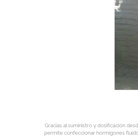
Gracias al suministro y dosificación des
permite confeccionar hormigones fluidos