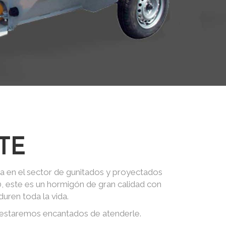
TE
a en el sector de gunitados y proyectados
0, este es un hormigón de gran calidad con
uren toda la vida.
 estaremos encantados de atenderle.