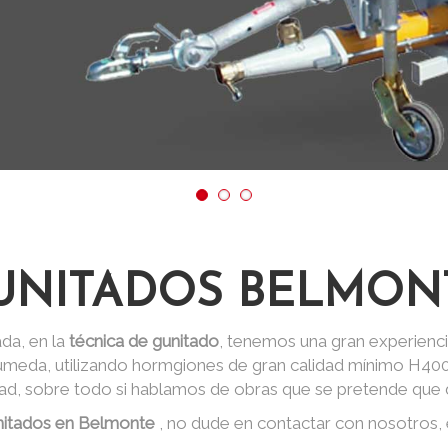
UNITADOS BELMON
da, en la
técnica de gunitado
, tenemos una gran experienci
 húmeda, utilizando hormgiones de gran calidad mínimo H40
dad, sobre todo si hablamos de obras que se pretende que d
nitados en Belmonte
, no dude en contactar con nosotros,