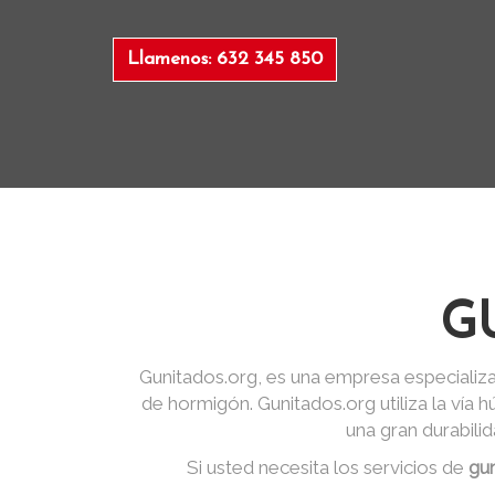
Llamenos: 632 345 850
G
Gunitados.org, es una empresa especializa
de hormigón. Gunitados.org utiliza la vía
una gran durabili
Si usted necesita los servicios de
gu