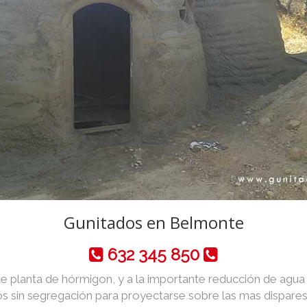
Gunitados en Belmonte
632 345 850
de planta de hórmigon, y a la importante reducción de agua y 
 sin segregación para proyectarse sobre las mas dispares 