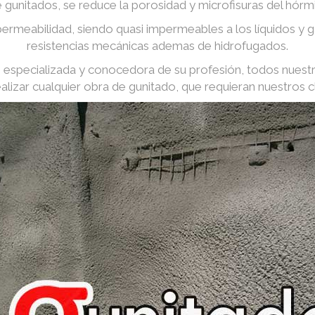
e gunitados, se reduce la porosidad y microfisuras del hórm
ermeabilidad, siendo quasi impermeables a los líquidos y
resistencias mecánicas ademas de hidrofugados.
especializada y conocedora de su profesión, todos nuest
ealizar cualquier obra de gunitado, que requieran nuestros cl