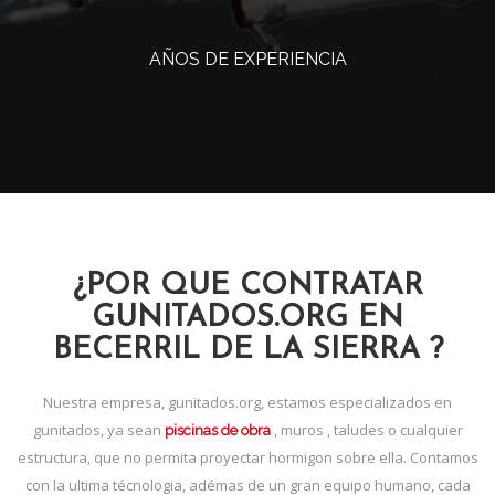
AÑOS DE EXPERIENCIA
¿POR QUE CONTRATAR
GUNITADOS.ORG EN
BECERRIL DE LA SIERRA ?
Nuestra empresa, gunitados.org, estamos especializados en
gunitados, ya sean
, muros , taludes o cualquier
piscinas de obra
estructura, que no permita proyectar hormigon sobre ella. Contamos
con la ultima técnologia, adémas de un gran equipo humano, cada