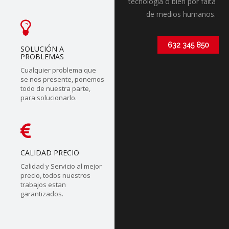
tecnólogia o bien por falta
de medios humanos.
632 345 850
SOLUCIÓN A
PROBLEMAS
Cualquier problema que
se nos presente, ponemos
todo de nuestra parte,
para solucionarlo.
CALIDAD PRECIO
Calidad y Servicio al mejor
precio, todos nuestros
trabajos estan
garantizados.