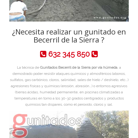
¿Necesita realizar un gunitado en
Becerril de la Sierra ?
632 345 850
La técnica de
Gunitados Becerril de la Sierra por vía húmeda
, a
demostrado poder resistir ataques químicos y atmosféricos (abonos,
sulfatos, gas carbónico, cloros, salinidad, sales de hielo / deshielo, etc…)
agresiones físicas y químicas (erosión, abrasión…) o entornos agresivos
(tierras ácidas, humedad permanente, en piscinas climatizadas a
temperaturas en torno a los 30-32 grados centigrados y productos
químicos tan dispares, como el peroxido, cloros y sal.