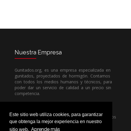
Nuestra
Empresa
Gunitados.org, es una empresa especializada en
gunitados, proyectados de hormigón. Contamos
con todos los medios humanos y técnicos, para
poder dar un servicio de calidad a un precio sin
competencia.
Si necesita una empresa de gunitados, no dude
Este sitio web utiliza cookies, para garantizar
en llamarnos, nuestros técnicos estran encantados
que obtenga la mejor experiencia en nuestro
de poder ayudarle, ya sea usted particular o
profesional.
Aprende más
sitio web.