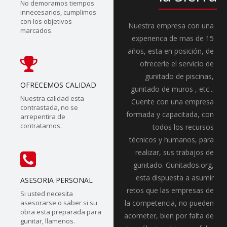
No demoramos tiempos
innecesarios, cumplimos
con los objetivos
Nuestra empresa con una
marcados.
experienca de mas de 15
años, esta en posición, de
ofrecerle el servicio de
gunitado de piscinas,
OFRECEMOS CALIDAD
gunitado de muros , etc...
Nuestra calidad esta
Cuente con una empresa
contrastada, no se
formada y capacitada, con
arrepentira de
contratarnos.
todos los recursos
técnicos y humanos, para
realizar, sus trabajos de
gunitado. Gunitados.org,
esta dispuesta a asumir
ASESORIA PERSONAL
retos que las empresas de
Si usted necesita
asesorarse o saber si su
la competencia, no pueden
obra esta preparada para
acometer, bien por falta de
gunitar, llamenos.