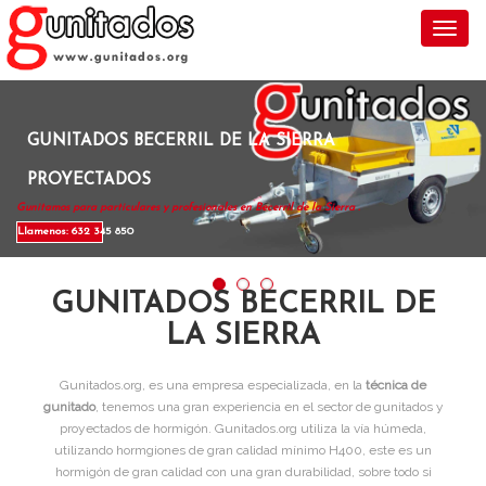
Toggl
GUNITADOS BECERRIL DE LA SIERRA
PROYECTADOS
Gunitamos para particulares y profesionales en Becerril de la Sierra .
Llamenos: 632 345 850
GUNITADOS BECERRIL DE
LA SIERRA
Gunitados.org, es una empresa especializada, en la
técnica de
gunitado
, tenemos una gran experiencia en el sector de gunitados y
proyectados de hormigón. Gunitados.org utiliza la vía húmeda,
utilizando hormgiones de gran calidad mínimo H400, este es un
hormigón de gran calidad con una gran durabilidad, sobre todo si