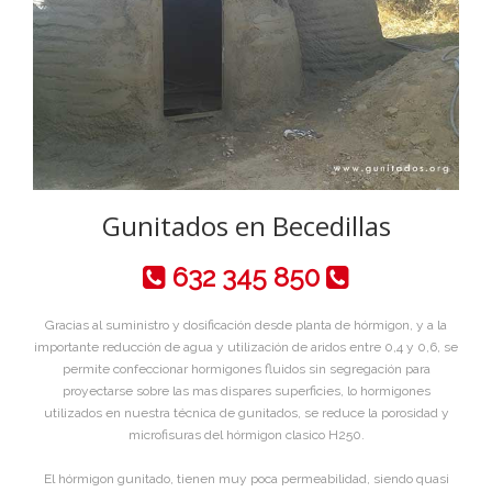
Gunitados en Becedillas
632 345 850
Gracias al suministro y dosificación desde planta de hórmigon, y a la
importante reducción de agua y utilización de aridos entre 0,4 y 0,6, se
permite confeccionar hormigones fluidos sin segregación para
proyectarse sobre las mas dispares superficies, lo hormigones
utilizados en nuestra técnica de gunitados, se reduce la porosidad y
microfisuras del hórmigon clasico H250.
El hórmigon gunitado, tienen muy poca permeabilidad, siendo quasi