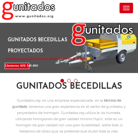
Toggl
GUNITADOS BECEDILLAS
PROYECTADOS
Gunitamos para particulares y profesionales en Becedillas .
Llamenos: 632 345 850
GUNITADOS BECEDILLAS
Gunitados.org, es una empresa especializada, en la
técnica de
gunitado
, tenemos una gran experiencia en el sector de gunitados y
proyectados de hormigón. Gunitados.org utiliza la vía húmeda,
utilizando hormgiones de gran calidad mínimo H400, este es un
hormigón de gran calidad con una gran durabilidad, sobre todo si
hablamos de obras que se pretende que duren toda la vida.