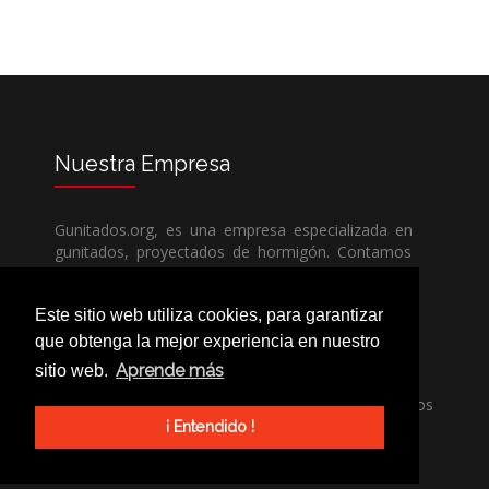
Nuestra
Empresa
Gunitados.org, es una empresa especializada en
gunitados, proyectados de hormigón. Contamos
con todos los medios humanos y técnicos, para
poder dar un servicio de calidad a un precio sin
Este sitio web utiliza cookies, para garantizar
competencia.
que obtenga la mejor experiencia en nuestro
Aprende más
sitio web.
Si necesita una empresa de gunitados, no dude
en llamarnos, nuestros técnicos estran encantados
de poder ayudarle, ya sea usted particular o
¡ Entendido !
profesional.