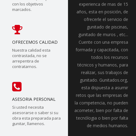
con los objetivos
experienca de mas de 15
marcados.
años, esta en posición, de
ofrecerle el servicio de
gunitado de piscinas,
gunitado de muros , etc...
OFRECEMOS CALIDAD
Cuente con una empresa
formada y capacitada, con
Nuestra calidad esta
contrastada, no se
todos los recursos
arrepentira de
técnicos y humanos, para
contratarnos.
realizar, sus trabajos de
gunitado. Gunitados.org,
esta dispuesta a asumir
retos que las empresas de
ASESORIA PERSONAL
la competencia, no pueden
Si usted necesita
acometer, bien por falta de
asesorarse o saber si su
tecnólogia o bien por falta
obra esta preparada para
gunitar, llamenos.
de medios humanos.