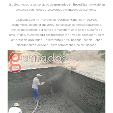
Si usted necesita los servicios de
gunitados en Becedillas
, no dude en
contactar con nosotros, estaremos encantados de atenderle.
Gunitados.org ha invertido en recursos humanos y recursos
económicos, desde el año 2004, he estos años hemos depurado la
técnica de gunitado, asi como el amaestramiento de las superficies,
esto unido a nuestros equipos tñecnicos y humanos, hace de nuestra
empresa de gunitados, un referente a nivel nacional, consiguiendo
ejecutar obras, donde nuestra competencia no han llegado.