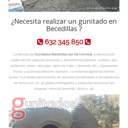
¿Necesita realizar un gunitado en
Becedillas ?
632 345 850
La técnica de
Gunitados Becedillas por vía húmeda
, a demostrado
poder resistir ataques químicos y atmosféricos (abonos, sulfatos, gas
carbónico, cloros, salinidad, sales de hielo / deshielo, etc…) agresiones
físicas y químicas (erosión, abrasión…) o entornos agresivos (tierras
ácidas, humedad permanente, en piscinas climatizadas a temperaturas
en torno a los 30-32 grados centigrados y productos químicos tan
dispares, como el peroxido, cloros y sal.