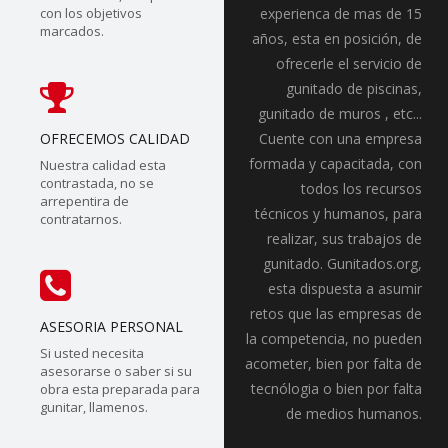
con los objetivos
experienca de mas de 15
marcados.
años, esta en posición, de
ofrecerle el servicio de
gunitado de piscinas,
gunitado de muros , etc...
OFRECEMOS CALIDAD
Cuente con una empresa
formada y capacitada, con
Nuestra calidad esta
contrastada, no se
todos los recursos
arrepentira de
técnicos y humanos, para
contratarnos.
realizar, sus trabajos de
gunitado. Gunitados.org,
esta dispuesta a asumir
retos que las empresas de
ASESORIA PERSONAL
la competencia, no pueden
Si usted necesita
acometer, bien por falta de
asesorarse o saber si su
tecnólogia o bien por falta
obra esta preparada para
gunitar, llamenos.
de medios humanos.