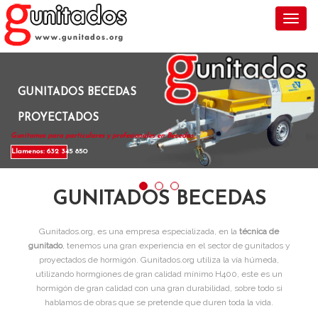
Toggl
GUNITADOS BECEDAS
PROYECTADOS
Gunitamos para particulares y profesionales en Becedas .
Llamenos: 632 345 850
GUNITADOS BECEDAS
Gunitados.org, es una empresa especializada, en la
técnica de
gunitado
, tenemos una gran experiencia en el sector de gunitados y
proyectados de hormigón. Gunitados.org utiliza la vía húmeda,
utilizando hormgiones de gran calidad mínimo H400, este es un
hormigón de gran calidad con una gran durabilidad, sobre todo si
hablamos de obras que se pretende que duren toda la vida.