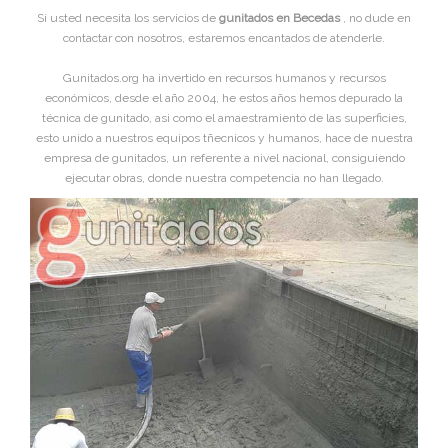
Si usted necesita los servicios de
gunitados en Becedas
, no dude en
contactar con nosotros, estaremos encantados de atenderle.
Gunitados.org ha invertido en recursos humanos y recursos
económicos, desde el año 2004, he estos años hemos depurado la
técnica de gunitado, asi como el amaestramiento de las superficies,
esto unido a nuestros equipos tñecnicos y humanos, hace de nuestra
empresa de gunitados, un referente a nivel nacional, consiguiendo
ejecutar obras, donde nuestra competencia no han llegado.