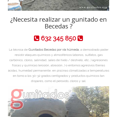
¿Necesita realizar un gunitado en
Becedas ?
632 345 850
La técnica de
Gunitados Becedas por vía húmeda
, a demostrado poder
resistir ataques químicos y atmosféricos (abonos, sulfatos, gas
carbónico, cloros, salinidad, sales de hielo / deshielo, etc…) agresiones
físicas y químicas (erosión, abrasión…) o entornos agresivos (tierras
ácidas, humedad permanente, en piscinas climatizadas a temperaturas
en torno a los 30-32 grados centigrados y productos químicos tan
dispares, como el peroxido, cloros y sal.