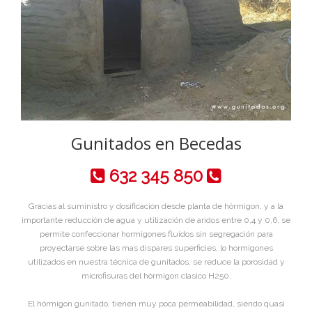
Gunitados en Becedas
632 345 850
Gracias al suministro y dosificación desde planta de hórmigon, y a la
importante reducción de agua y utilización de aridos entre 0,4 y 0,6, se
permite confeccionar hormigones fluidos sin segregación para
proyectarse sobre las mas dispares superficies, lo hormigones
utilizados en nuestra técnica de gunitados, se reduce la porosidad y
microfisuras del hórmigon clasico H250.
El hórmigon gunitado, tienen muy poca permeabilidad, siendo quasi