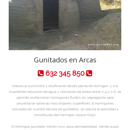
Gunitados en Arcas
632 345 850
Gracias al suministro y dosificación desde planta de hórmigon, y a la
importante reducción de agua y utilización de aridos entre 0,4 y 0,6, se
permite confeccionar hormigones fluidos sin segregación para
proyectarse sobre las mas dispares superficies, lo hormigones
utilizados en nuestra técnica de gunitados, se reduce la porosidad y
microfisuras del hórmigon clasico H250.
El hórmigon gunitado, tienen muy poca permeabilidad, siendo quasi