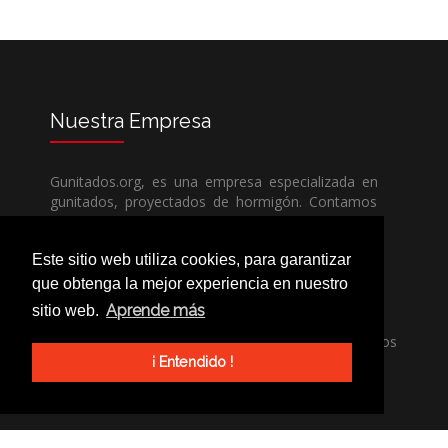
Nuestra
Empresa
Gunitados.org, es una empresa especializada en
gunitados, proyectados de hormigón. Contamos
con todos los medios humanos y técnicos, para
poder dar un servicio de calidad a un precio sin
Este sitio web utiliza cookies, para garantizar
competencia.
que obtenga la mejor experiencia en nuestro
Aprende más
sitio web.
Si necesita una empresa de gunitados, no dude
en llamarnos, nuestros técnicos estran encantados
de poder ayudarle, ya sea usted particular o
¡ Entendido !
profesional.