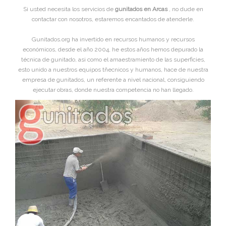
Si usted necesita los servicios de
gunitados en Arcas
, no dude en
contactar con nosotros, estaremos encantados de atenderle.
Gunitados.org ha invertido en recursos humanos y recursos
económicos, desde el año 2004, he estos años hemos depurado la
técnica de gunitado, asi como el amaestramiento de las superficies,
esto unido a nuestros equipos tñecnicos y humanos, hace de nuestra
empresa de gunitados, un referente a nivel nacional, consiguiendo
ejecutar obras, donde nuestra competencia no han llegado.