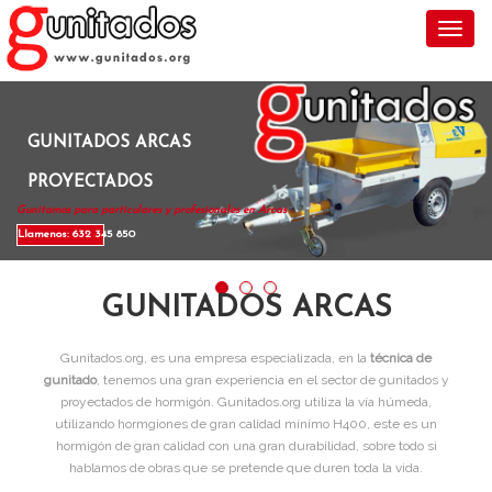
Toggl
GUNITADOS ARCAS
PROYECTADOS
Gunitamos para particulares y profesionales en Arcas .
Llamenos: 632 345 850
GUNITADOS ARCAS
Gunitados.org, es una empresa especializada, en la
técnica de
gunitado
, tenemos una gran experiencia en el sector de gunitados y
proyectados de hormigón. Gunitados.org utiliza la vía húmeda,
utilizando hormgiones de gran calidad mínimo H400, este es un
hormigón de gran calidad con una gran durabilidad, sobre todo si
hablamos de obras que se pretende que duren toda la vida.