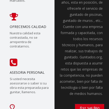
marcados.
años, esta en posición, de
ofrecerle el servicio de
gunitado de piscinas,
gunitado de muros , etc...
OFRECEMOS CALIDAD
Cuente con una empresa
formada y capacitada, con
Nuestra calidad esta
contrastada, no se
todos los recursos
arrepentira de
técnicos y humanos, para
contratarnos.
realizar, sus trabajos de
gunitado. Gunitados.org,
esta dispuesta a asumir
retos que las empresas de
ASESORIA PERSONAL
la competencia, no pueden
Si usted necesita
acometer, bien por falta de
asesorarse o saber si su
tecnólogia o bien por falta
obra esta preparada para
gunitar, llamenos.
de medios humanos.
632 345 850