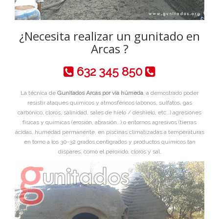
¿Necesita realizar un gunitado en
Arcas ?
632 345 850
La técnica de
Gunitados Arcas por vía húmeda
, a demostrado poder
resistir ataques químicos y atmosféricos (abonos, sulfatos, gas
carbónico, cloros, salinidad, sales de hielo / deshielo, etc…) agresiones
físicas y químicas (erosión, abrasión…) o entornos agresivos (tierras
ácidas, humedad permanente, en piscinas climatizadas a temperaturas
en torno a los 30-32 grados centigrados y productos químicos tan
dispares, como el peroxido, cloros y sal.