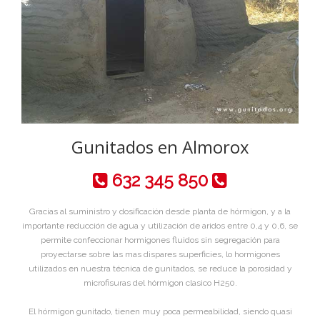
Gunitados en Almorox
632 345 850
Gracias al suministro y dosificación desde planta de hórmigon, y a la
importante reducción de agua y utilización de aridos entre 0,4 y 0,6, se
permite confeccionar hormigones fluidos sin segregación para
proyectarse sobre las mas dispares superficies, lo hormigones
utilizados en nuestra técnica de gunitados, se reduce la porosidad y
microfisuras del hórmigon clasico H250.
El hórmigon gunitado, tienen muy poca permeabilidad, siendo quasi