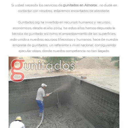
Si usted necesita los servicios de
gunitados en Almorox
, no dude en
contactar con nosotros, estaremos encantados de atenderle.
Gunitados.org ha invertido en recursos humanos y recursos
económicos, desde el año 2004, he estos años hemos depurado la
técnica de gunitado, asi como el amaestramiento de las superficies,
esto unido a nuestros equipos tñecnicos y humanos, hace de nuestra
empresa de gunitados, un referente a nivel nacional, consiguiendo
ejecutar obras, donde nuestra competencia no han llegado.