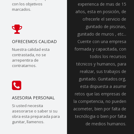
con los objetivos
experienca de mas de 15
marcados.
años, esta en posición, de
ofrecerle el servicio de
gunitado de piscinas,
gunitado de muros , etc...
OFRECEMOS CALIDAD
Cuente con una empresa
formada y capacitada, con
Nuestra calidad esta
contrastada, no se
todos los recursos
arrepentira de
técnicos y humanos, para
contratarnos.
realizar, sus trabajos de
gunitado. Gunitados.org,
esta dispuesta a asumir
retos que las empresas de
ASESORIA PERSONAL
la competencia, no pueden
Si usted necesita
acometer, bien por falta de
asesorarse o saber si su
tecnólogia o bien por falta
obra esta preparada para
gunitar, llamenos.
de medios humanos.