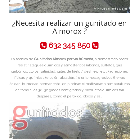
¿Necesita realizar un gunitado en
Almorox ?
632 345 850
La técnica de
Gunitados Almorox por vía húmeda
, a demostrado poder
resistir ataques químicos y atmosféricos (abonos, sulfatos, gas
carbónico, cloros, salinidad, sales de hielo / deshielo, etc…) agresiones
físicas y químicas (erosión, abrasión…) o entornos agresivos (tierras
ácidas, humedad permanente, en piscinas climatizadas a temperaturas
en torno a los 30-32 grados centigrados y productos químicos tan
dispares, como el peroxido, cloros y sal.