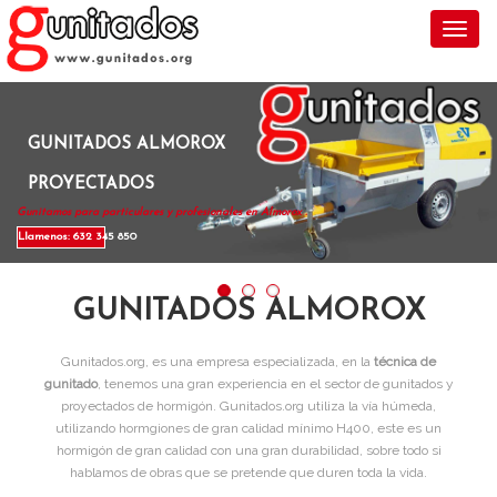
Toggl
GUNITADOS ALMOROX
PROYECTADOS
Gunitamos para particulares y profesionales en Almorox .
Llamenos: 632 345 850
GUNITADOS ALMOROX
Gunitados.org, es una empresa especializada, en la
técnica de
gunitado
, tenemos una gran experiencia en el sector de gunitados y
proyectados de hormigón. Gunitados.org utiliza la vía húmeda,
utilizando hormgiones de gran calidad mínimo H400, este es un
hormigón de gran calidad con una gran durabilidad, sobre todo si
hablamos de obras que se pretende que duren toda la vida.