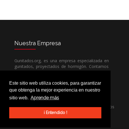
Nuestra
Empresa
Gunitados.org, es una empresa especializada en
gunitados, proyectados de hormigón. Contamos
con todos los medios humanos y técnicos, para
poder dar un servicio de calidad a un precio sin
Este sitio web utiliza cookies, para garantizar
competencia.
que obtenga la mejor experiencia en nuestro
Aprende más
sitio web.
Si necesita una empresa de gunitados, no dude
en llamarnos, nuestros técnicos estran encantados
de poder ayudarle, ya sea usted particular o
¡ Entendido !
profesional.