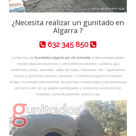
¿Necesita realizar un gunitado en
Algarra ?
632 345 850
La técnica de
Gunitados Algarra por vía húmeda
, a demostrado poder
resistir ataques químicos y atmosféricos (abonos, sulfatos, gas
carbónico, cloros, salinidad, sales de hielo / deshielo, etc…) agresiones
físicas y químicas (erosión, abrasión…) o entornos agresivos (tierras
ácidas, humedad permanente, en piscinas climatizadas a temperaturas
en torno a los 30-32 grados centigrados y productos químicos tan
dispares, como el peroxido, cloros y sal.