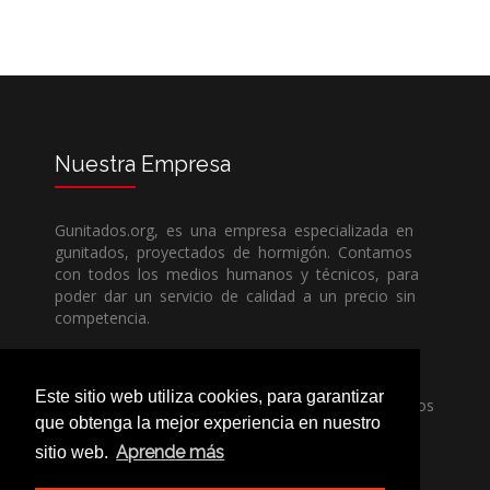
Nuestra
Empresa
Gunitados.org, es una empresa especializada en
gunitados, proyectados de hormigón. Contamos
con todos los medios humanos y técnicos, para
poder dar un servicio de calidad a un precio sin
competencia.
Si necesita una empresa de gunitados, no dude
Este sitio web utiliza cookies, para garantizar
en llamarnos, nuestros técnicos estran encantados
que obtenga la mejor experiencia en nuestro
de poder ayudarle, ya sea usted particular o
profesional.
Aprende más
sitio web.