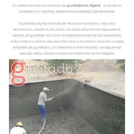
Si usted necesita los servicios de
gunitados en Algarra
, no dude en
contactar con nosotros, estaremos encantados de atenderle.
Gunitados.org ha invertido en recursos humanos y recursos
económicos, desde el año 2004, he estos años hemos depurado la
técnica de gunitado, asi como el amaestramiento de las superficies,
esto unido a nuestros equipos tñecnicos y humanos, hace de nuestra
empresa de gunitados, un referente a nivel nacional, consiguiendo
ejecutar obras, donde nuestra competencia no han llegado.