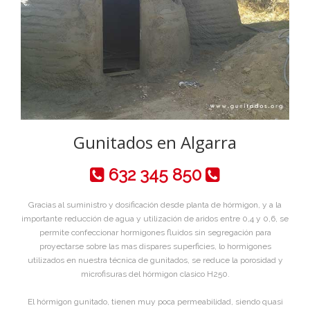
Gunitados en Algarra
632 345 850
Gracias al suministro y dosificación desde planta de hórmigon, y a la
importante reducción de agua y utilización de aridos entre 0,4 y 0,6, se
permite confeccionar hormigones fluidos sin segregación para
proyectarse sobre las mas dispares superficies, lo hormigones
utilizados en nuestra técnica de gunitados, se reduce la porosidad y
microfisuras del hórmigon clasico H250.
El hórmigon gunitado, tienen muy poca permeabilidad, siendo quasi