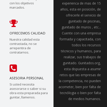
con los objetivos
experienca de mas de 15
marcados.
años, esta en posición, de
ofrecerle el servicio de
gunitado de piscinas,
gunitado de muros , etc...
OFRECEMOS CALIDAD
Cuente con una empresa
formada y capacitada, con
Nuestra calidad esta
contrastada, no se
todos los recursos
arrepentira de
técnicos y humanos, para
contratarnos.
realizar, sus trabajos de
gunitado. Gunitados.org,
esta dispuesta a asumir
retos que las empresas de
ASESORIA PERSONAL
la competencia, no pueden
Si usted necesita
acometer, bien por falta de
asesorarse o saber si su
tecnólogia o bien por falta
obra esta preparada para
gunitar, llamenos.
de medios humanos.