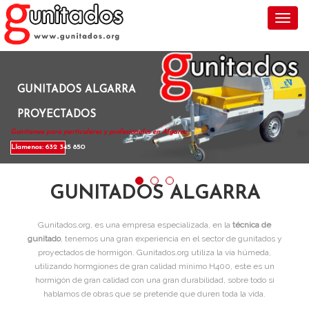
Toggl
GUNITADOS ALGARRA
PROYECTADOS
Gunitamos para particulares y profesionales en Algarra .
Llamenos: 632 345 850
GUNITADOS ALGARRA
Gunitados.org, es una empresa especializada, en la
técnica de
gunitado
, tenemos una gran experiencia en el sector de gunitados y
proyectados de hormigón. Gunitados.org utiliza la vía húmeda,
utilizando hormgiones de gran calidad mínimo H400, este es un
hormigón de gran calidad con una gran durabilidad, sobre todo si
hablamos de obras que se pretende que duren toda la vida.