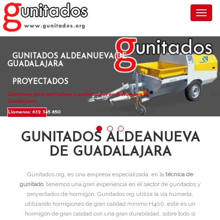
Toggl
GUNITADOS ALDEANUEVA DE
GUADALAJARA
PROYECTADOS
Gunitamos para particulares y profesionales en Aldeanueva de
Guadalajara .
Llamenos: 632 345 850
GUNITADOS ALDEANUEVA
DE GUADALAJARA
Gunitados.org, es una empresa especializada, en la
técnica de
gunitado
, tenemos una gran experiencia en el sector de gunitados y
proyectados de hormigón. Gunitados.org utiliza la vía húmeda,
utilizando hormgiones de gran calidad mínimo H400, este es un
hormigón de gran calidad con una gran durabilidad, sobre todo si