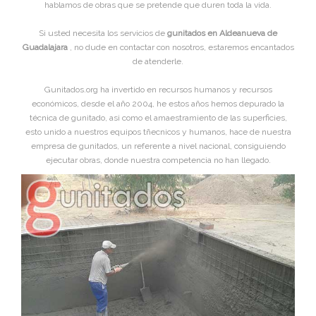
hablamos de obras que se pretende que duren toda la vida.
Si usted necesita los servicios de
gunitados en Aldeanueva de
Guadalajara
, no dude en contactar con nosotros, estaremos encantados
de atenderle.
Gunitados.org ha invertido en recursos humanos y recursos
económicos, desde el año 2004, he estos años hemos depurado la
técnica de gunitado, asi como el amaestramiento de las superficies,
esto unido a nuestros equipos tñecnicos y humanos, hace de nuestra
empresa de gunitados, un referente a nivel nacional, consiguiendo
ejecutar obras, donde nuestra competencia no han llegado.