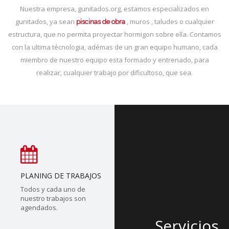
Nuestra empresa, gunitados.org, estamos especializados en
gunitados, ya sean
, muros , taludes o cualquier
piscinas de obra
estructura, que no permita proyectar hormigon sobre ella. Contamos
con la ultima técnologia, adémas de un gran equipo humano, cada
miembro de nuestro equipo esta formado y entrenado, para
realizar, cualquier trabajo por dificultoso, que sea.
PLANING DE TRABAJOS
Todos y cada uno de
nuestro trabajos son
agendados.
Servicios