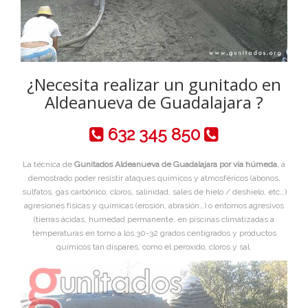
¿Necesita realizar un gunitado en
Aldeanueva de Guadalajara ?
632 345 850
La técnica de
Gunitados Aldeanueva de Guadalajara por vía húmeda
, a
demostrado poder resistir ataques químicos y atmosféricos (abonos,
sulfatos, gas carbónico, cloros, salinidad, sales de hielo / deshielo, etc…)
agresiones físicas y químicas (erosión, abrasión…) o entornos agresivos
(tierras ácidas, humedad permanente, en piscinas climatizadas a
temperaturas en torno a los 30-32 grados centigrados y productos
químicos tan dispares, como el peroxido, cloros y sal.