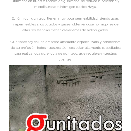
utilizados en nuestra técnica de gunitados, se reduce la porosidad y
microfisuras del hórmigon clasico H250.
El hórmigon gunitado, tienen muy poca permeabilidad, siendo quasi
impermeables a los líquidos y gases, obteniéndose hormigones de
altas resistencias mecánicas ademas de hidrofugados.
Gunitados.org es una empresa altamente especializada y conocedora
de su profesión, todos nuestros técnicos estan altamente capacitados
para realizar cualquier obra de gunitado, que requieran nuestros
clientes.